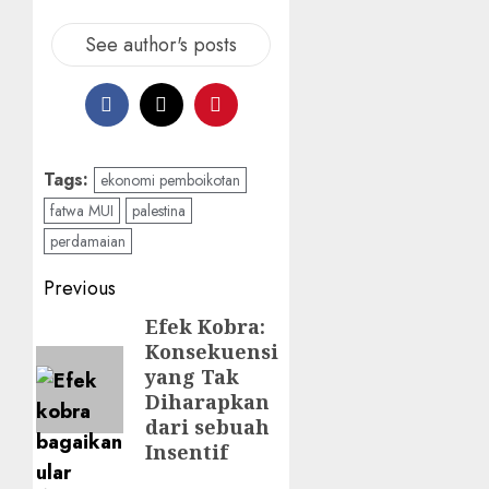
See author's posts
Tags:
ekonomi pemboikotan
fatwa MUI
palestina
perdamaian
Post
Previous
navigation
Efek Kobra:
Previous
Konsekuensi
post:
yang Tak
Diharapkan
dari sebuah
Insentif