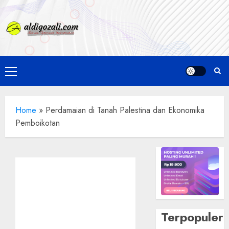
Skip
to
content
Primary
Menu
Home
»
Perdamaian di Tanah Palestina dan Ekonomika
Pemboikotan
Terpopuler