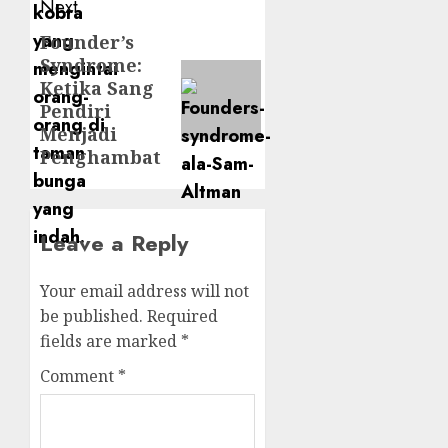
Next
Founder’s
Next
Syndrome:
post:
Ketika Sang
Pendiri
Menjadi
Penghambat
Leave a Reply
Your email address will not
be published.
Required
fields are marked
*
Comment
*