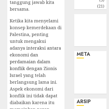
tanggung jawab kita
Umum
(21)
bersama.
Ketika kita menyelami
konsep kemerdekaan di
Palestina, penting
untuk mengakui
adanya
interaksi antara
META
ekonomi dan
perdamaian dalam
Log in
konflik dengan Zionis
Entries feed
Israel
yang telah
Comments
berlangsung lama ini.
feed
Aspek ekonomi dari
WordPress.org
konflik ini tidak dapat
ARSIP
diabaikan karena itu