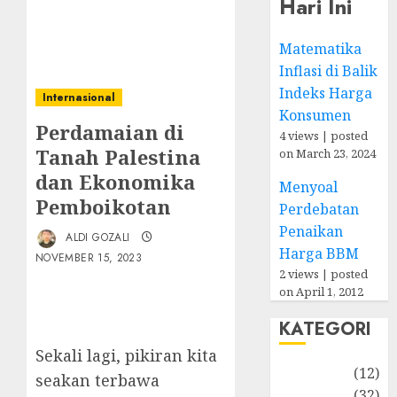
Hari Ini
Matematika
Inflasi di Balik
Indeks Harga
Internasional
Konsumen
Perdamaian di
4 views
|
posted
Tanah Palestina
on March 23, 2024
dan Ekonomika
Menyoal
Pemboikotan
Perdebatan
Penaikan
ALDI GOZALI
Harga BBM
NOVEMBER 15, 2023
2 views
|
posted
on April 1, 2012
KATEGORI
Sekali lagi, pikiran kita
Akuntansi
(12)
seakan terbawa
Bisnis
(32)