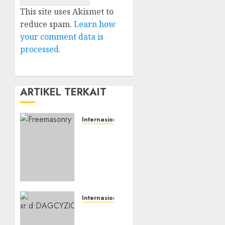
This site uses Akismet to
reduce spam.
Learn how
your comment data is
processed.
ARTIKEL TERKAIT
Internasional
Freemasonry
itu
“Overrated”
(Edisi
Keuangan
Global)
Internasional
0
Skenario
Hipotetis