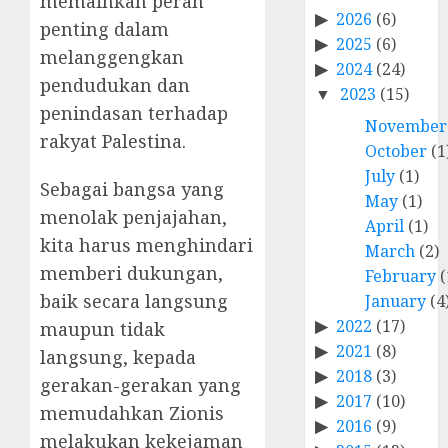
memainkan peran
2026
(6)
penting dalam
2025
(6)
melanggengkan
2024
(24)
pendudukan dan
2023
(15)
penindasan terhadap
November
rakyat Palestina.
October
(1
July
(1)
Sebagai bangsa yang
May
(1)
menolak penjajahan,
April
(1)
kita harus menghindari
March
(2)
memberi dukungan,
February
(
baik secara langsung
January
(4
2022
(17)
maupun tidak
2021
(8)
langsung, kepada
2018
(3)
gerakan-gerakan yang
2017
(10)
memudahkan Zionis
2016
(9)
melakukan kekejaman