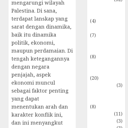
mengarungi wilayah
Dongeng
Palestina. Di sana,
Ekonomika
terdapat lanskap yang
(4)
sarat dengan dinamika,
Internasional
baik itu dinamika
(7)
Keuangan
politik, ekonomi,
Pribadi
maupun perdamaian. Di
(8)
tengah ketegangannya
Makro &
dengan negara
Mikro
penjajah, aspek
(20)
ekonomi muncul
Marketing
(3)
sebagai faktor penting
Matematika
yang dapat
Keuangan
menentukan arah dan
(8)
Moneter
(11)
karakter konflik ini,
Perpajakan
(3)
dan ini menyangkut
Statistika
(3)