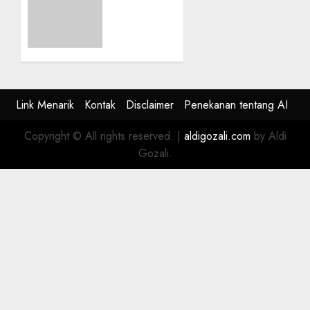
Naiknya
Harga
BBM
dari
Perang
Iran-
Israel
Link Menarik
Kontak
Disclaimer
Penekanan tentang AI
0
Copyright © All rights reserved.
|
aldigozali.com
by Aldi
Gozali.