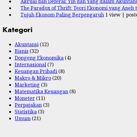
Akrual dan Deferal: Yin dan Yang dalam Akuntans
The Paradox of Thrift: Teori Ekonomi yang Aneh 
Tujuh Ekonom Paling Berpengaruh
1 view
|
post
Kategori
Akuntansi
(12)
Bisnis
(32)
Dongeng Ekonomika
(4)
Internasional
(7)
Keuangan Pribadi
(8)
Makro & Mikro
(20)
Marketing
(3)
Matematika Keuangan
(8)
Moneter
(11)
Perpajakan
(3)
Statistika
(3)
Umum
(21)