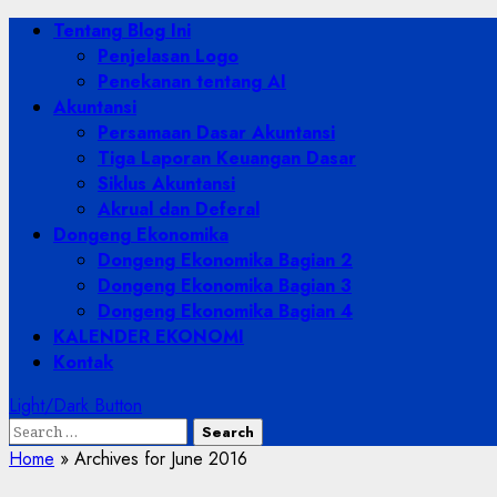
Skip
Primary
Tentang Blog Ini
to
Menu
Penjelasan Logo
content
Penekanan tentang AI
Akuntansi
Persamaan Dasar Akuntansi
Tiga Laporan Keuangan Dasar
Siklus Akuntansi
Akrual dan Deferal
Dongeng Ekonomika
Dongeng Ekonomika Bagian 2
Dongeng Ekonomika Bagian 3
Dongeng Ekonomika Bagian 4
KALENDER EKONOMI
Kontak
Light/Dark Button
Search
for:
Home
»
Archives for June 2016