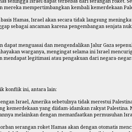
as sehingga Israel dapat terbebas dari serangan roket. Se
kan mereka mempertimbangkan kembali kemerdekaan Pale
sis Hamas, Israel akan secara tidak langsung meningkat
gap sebagai ancaman karena pengembangan senjata nukli
kan dapat menguasai dan mengendalikan Jalur Gaza sepenu
hayakan warganya, mengingat selama ini Israel mencuri
an mendapat legitimasi atau pengakuan dari negara-negar
konflik ini, antara lain:
gan Israel, Amerika sebetulnya tidak merestui Palestina
ung kemerdekaan yang diidam-idamkan rakyat Palestina. 
uannya melainkan dengan memanfaatkan permusuhan Israe
orban serangan roket Hamas akan dengan otomatis mencip