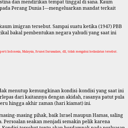
stina dan mendirikan tempat tinggal di sana. Kaum
 pada Perang Dunia I—mengeluarkan mandat terkait
n kaum imigran tersebut. Sampai suatu ketika (1947) PBB
ikal bakal pembentukan negara yahudi yang saat ini
ti Indonesia, Malaysia, Brunei Darussalam, dll, tidak mengakui kedaulatan tersebut.
 tidak menutup kemungkinan kondisi-kondisi yang saat ini
lepas dari kaitannya dengan akidah, rasanya patut pula
eru hingga akhir zaman (hari kiamat) ini.
 masing-masing pihak, baik Israel maupun Hamas, saling
. Persoalan seakan menjadi semakin pelik karena
 Kondisi tersebut tentu akan berdampak pada perluasan