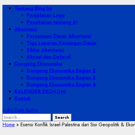
Skip
Primary
Tentang Blog Ini
to
Menu
Penjelasan Logo
content
Penekanan tentang AI
Akuntansi
Persamaan Dasar Akuntansi
Tiga Laporan Keuangan Dasar
Siklus Akuntansi
Akrual dan Deferal
Dongeng Ekonomika
Dongeng Ekonomika Bagian 2
Dongeng Ekonomika Bagian 3
Dongeng Ekonomika Bagian 4
KALENDER EKONOMI
Kontak
Light/Dark Button
Search
for:
Home
»
Esensi Konflik Israel-Palestina dari Sisi Geopolitik & Eko