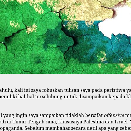
hulu, kali ini saya fokuskan tulisan saya pada peristiwa y
memiliki hal-hal terselubung untuk disampaikan kepada k
 yang ingin saya sampaikan tidaklah bersifat
offensive
me
i di Timur Tengah sana, khususnya Palestina dan Israel. 
aganda. Sebelum membahas secara detil apa yang sebenarn