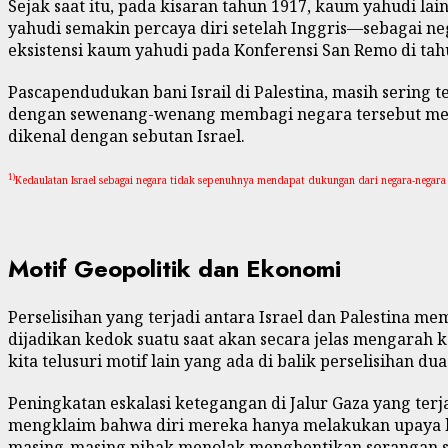
Sejak saat itu, pada kisaran tahun 1917, kaum yahudi l
yahudi semakin percaya diri setelah Inggris—sebagai 
eksistensi kaum yahudi pada Konferensi San Remo di tah
Pascapendudukan bani Israil di Palestina, masih sering 
dengan sewenang-wenang membagi negara tersebut menjad
dikenal dengan sebutan Israel.
1)
Kedaulatan Israel sebagai negara tidak sepenuhnya mendapat dukungan dari negara-negara 
Motif Geopolitik dan Ekonomi
Perselisihan yang terjadi antara Israel dan Palestina m
dijadikan kedok suatu saat akan secara jelas mengarah 
kita telusuri motif lain yang ada di balik perselisihan 
Peningkatan eskalasi ketegangan di Jalur Gaza yang ter
mengklaim bahwa diri mereka hanya melakukan upaya bel
masing-masing pihak menolak menghentikan serangan se