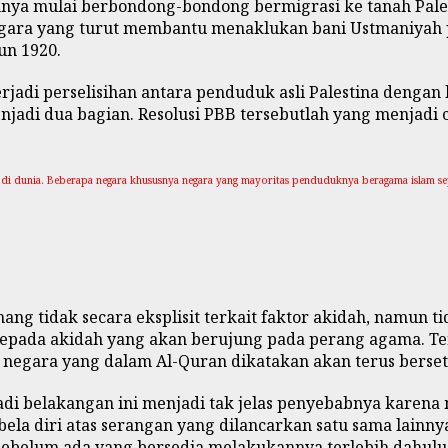
ainnya mulai berbondong-bondong bermigrasi ke tanah Pale
negara yang turut membantu menaklukan bani Ustmaniyah
un 1920.
terjadi perselisihan antara penduduk asli Palestina denga
i dua bagian. Resolusi PBB tersebutlah yang menjadi c
di dunia. Beberapa negara khususnya negara yang mayoritas penduduknya beragama islam seper
emang tidak secara eksplisit terkait faktor akidah, namun
kepada akidah yang akan berujung pada perang agama. Ter
dua negara yang dalam Al-Quran dikatakan akan terus berset
jadi belakangan ini menjadi tak jelas penyebabnya karena
a diri atas serangan yang dilancarkan satu sama lainnya
belum ada yang bersedia melakukannya terlebih dahulu.