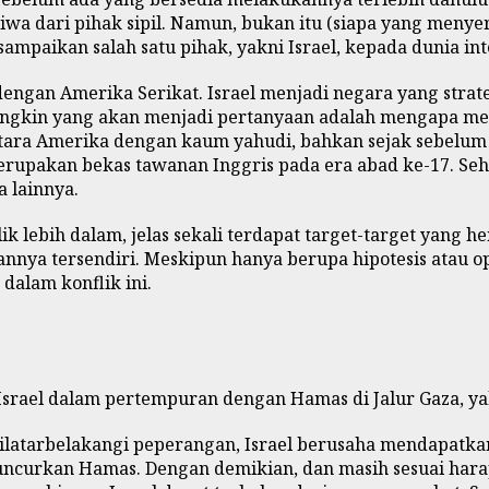
wa dari pihak sipil. Namun, bukan itu (siapa yang menyer
ampaikan salah satu pihak, yakni Israel, kepada dunia inte
t dengan Amerika Serikat. Israel menjadi negara yang str
gkin yang akan menjadi pertanyaan adalah mengapa mesti 
ara Amerika dengan kaum yahudi, bahkan sejak sebelum did
upakan bekas tawanan Inggris pada era abad ke-17. Sehin
 lainnya.
tilik lebih dalam, jelas sekali terdapat target-target yan
annya tersendiri. Meskipun hanya berupa hipotesis atau op
dalam konflik ini.
 Israel dalam pertempuran dengan Hamas di Jalur Gaza, ya
latarbelakangi peperangan, Israel berusaha mendapatkan
ncurkan Hamas. Dengan demikian, dan masih sesuai harapa