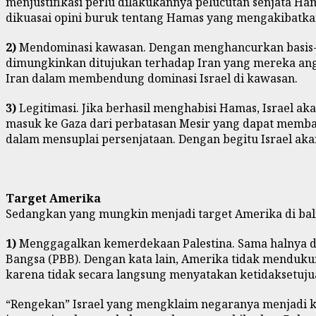
menjustifikasi perlu dilakukannya pelucutan senjata Ham
dikuasai opini buruk tentang Hamas yang mengakibat
2)
Mendominasi kawasan. Dengan menghancurkan basis-ba
dimungkinkan ditujukan terhadap Iran yang mereka ang
Iran dalam membendung dominasi Israel di kawasan.
3)
Legitimasi. Jika berhasil menghabisi Hamas, Israel a
masuk ke Gaza dari perbatasan Mesir yang dapat memba
dalam mensuplai persenjataan. Dengan begitu Israel ak
Target Amerika
Sedangkan yang mungkin menjadi target Amerika di balik 
1)
Menggagalkan kemerdekaan Palestina. Sama halnya den
Bangsa (PBB). Dengan kata lain, Amerika tidak menduk
karena tidak secara langsung menyatakan ketidaksetuj
“Rengekan” Israel yang mengklaim negaranya menjadi k