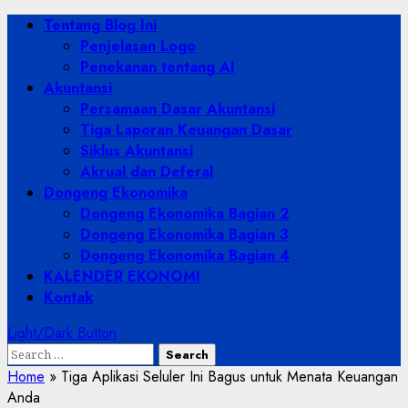
Skip
Primary
Tentang Blog Ini
to
Menu
Penjelasan Logo
content
Penekanan tentang AI
Akuntansi
Persamaan Dasar Akuntansi
Tiga Laporan Keuangan Dasar
Siklus Akuntansi
Akrual dan Deferal
Dongeng Ekonomika
Dongeng Ekonomika Bagian 2
Dongeng Ekonomika Bagian 3
Dongeng Ekonomika Bagian 4
KALENDER EKONOMI
Kontak
Light/Dark Button
Search
for:
Home
»
Tiga Aplikasi Seluler Ini Bagus untuk Menata Keuangan
Anda