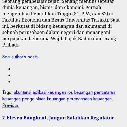
Seorang pembelajar sejati. Senang menulis seputar
dunia keuangan, bisnis, dan ekonomi. Pernah
mengemban Pendidikan Tinggi (S1, PPA, dan S2) di
Fakultas Ekonomi dan Bisnis Universitas Trisakti. Saat
ini, berkutat di bidang keuangan dan akuntansi di
sebuah perusahaan dalam negeri dan menangani
perpajakan beberapa Wajib Pajak Badan dan Orang
Pribadi.
See author's posts
Tags:
akuntansi
aplikasi keuangan
ios
keuangan
pencatatan
keuangan
pengelolaan keuangan
perencanaan keuangan
Post
Previous
Previous
post:
navigation
7-Eleven Bangkrut, Jangan Salahkan Regulator