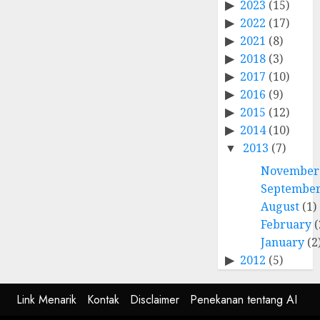
2023
(15)
2022
(17)
2021
(8)
2018
(3)
2017
(10)
2016
(9)
2015
(12)
2014
(10)
2013
(7)
November
Septembe
August
(1)
February
(
January
(2
2012
(5)
Link Menarik
Kontak
Disclaimer
Penekanan tentang AI