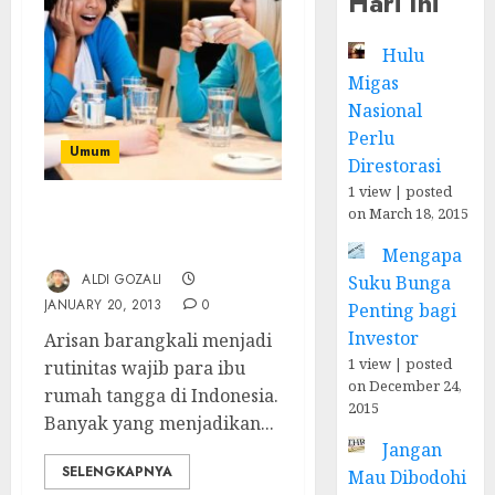
Hari Ini
Hulu
Migas
Nasional
Perlu
Umum
Direstorasi
1 view
|
posted
on March 18, 2015
Arisan Biasa vs. Arisan
Lelang
Mengapa
ALDI GOZALI
Suku Bunga
JANUARY 20, 2013
0
Penting bagi
Investor
Arisan barangkali menjadi
1 view
|
posted
rutinitas wajib para ibu
on December 24,
rumah tangga di Indonesia.
2015
Banyak yang menjadikan...
Jangan
SELENGKAPNYA
Mau Dibodohi