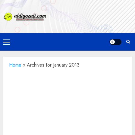
Skip
to
content
Primary
Menu
Home
»
Archives for January 2013