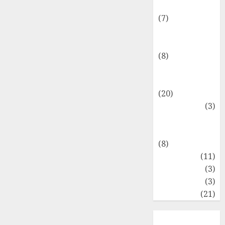
Internasional
(7)
Keuangan
Pribadi
(8)
Makro &
Mikro
(20)
Marketing
(3)
Matematika
Keuangan
(8)
Moneter
(11)
Perpajakan
(3)
Statistika
(3)
Umum
(21)