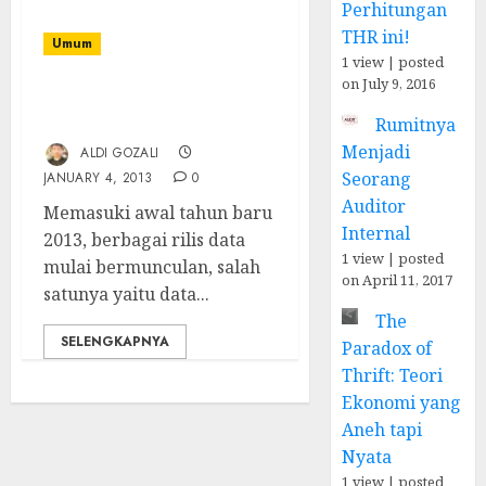
Perhitungan
THR ini!
Umum
1 view
|
posted
on July 9, 2016
Kinerja Rupiah Terburuk
se-Asia Tenggara
Rumitnya
Menjadi
ALDI GOZALI
Seorang
JANUARY 4, 2013
0
Auditor
Memasuki awal tahun baru
Internal
2013, berbagai rilis data
1 view
|
posted
mulai bermunculan, salah
on April 11, 2017
satunya yaitu data...
The
SELENGKAPNYA
Paradox of
Thrift: Teori
Ekonomi yang
Aneh tapi
Nyata
1 view
|
posted