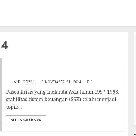
14
Jaga Stabilitas Sistem Keuangan, Jaga
Kepercayaan Pasar terhadap Rupiah
ALDI GOZALI
NOVEMBER 21, 2014
1
Pasca krisis yang melanda Asia tahun 1997-1998,
stabilitas sistem keuangan (SSK) selalu menjadi
topik...
SELENGKAPNYA