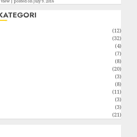
 view
|
posted on July 9, 2016
KATEGORI
Akuntansi
(12)
Bisnis
(32)
Dongeng Ekonomika
(4)
Internasional
(7)
Keuangan Pribadi
(8)
Makro & Mikro
(20)
Marketing
(3)
Matematika Keuangan
(8)
Moneter
(11)
Perpajakan
(3)
tatistika
(3)
Umum
(21)