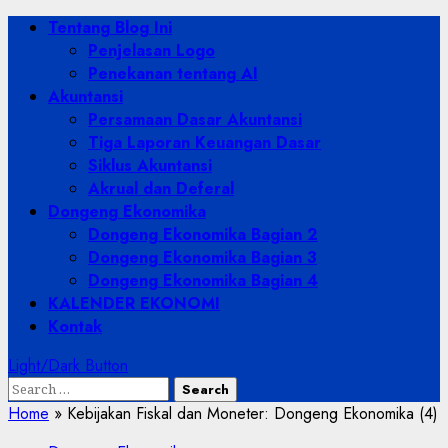
Skip
Primary
Tentang Blog Ini
to
Menu
Penjelasan Logo
content
Penekanan tentang AI
Akuntansi
Persamaan Dasar Akuntansi
Tiga Laporan Keuangan Dasar
Siklus Akuntansi
Akrual dan Deferal
Dongeng Ekonomika
Dongeng Ekonomika Bagian 2
Dongeng Ekonomika Bagian 3
Dongeng Ekonomika Bagian 4
KALENDER EKONOMI
Kontak
Light/Dark Button
Search
for:
Home
»
Kebijakan Fiskal dan Moneter: Dongeng Ekonomika (4)