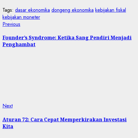
Tags:
dasar ekonomika
dongeng ekonomika
kebijakan fiskal
kebijakan moneter
Post
Previous
Previous
post:
navigation
Founder’s Syndrome: Ketika Sang Pendiri Menjadi
Penghambat
Next
Next
post:
Aturan 72: Cara Cepat Memperkirakan Investasi
Kita