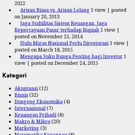
2022
Arisan Biasa vs. Arisan Lelang
1 view
|
posted
on January 20, 2013
Jaga Stabilitas Sistem Keuangan, Jaga
Kepercayaan Pasar terhadap Rupiah
1 view
|
posted on November 21, 2014
Hulu Migas Nasional Perlu Direstorasi
1 view
|
posted on March 18, 2015
Mengapa Suku Bunga Penting bagi Investor
1
view
|
posted on December 24, 2015
Kategori
Akuntansi
(12)
Bisnis
(32)
Dongeng Ekonomika
(4)
Internasional
(7)
Keuangan Pribadi
(8)
Makro & Mikro
(20)
Marketing
(3)
Matematika Keuangan
(8)