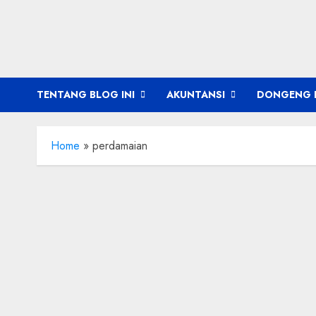
Skip
to
content
TENTANG BLOG INI
AKUNTANSI
DONGENG 
Home
»
perdamaian