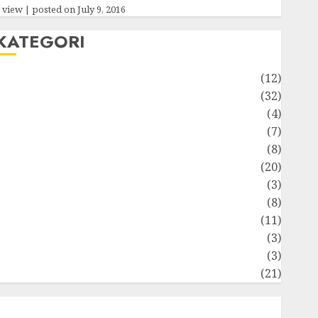
 view
|
posted on July 9, 2016
KATEGORI
Akuntansi
(12)
Bisnis
(32)
Dongeng Ekonomika
(4)
Internasional
(7)
Keuangan Pribadi
(8)
Makro & Mikro
(20)
Marketing
(3)
Matematika Keuangan
(8)
Moneter
(11)
Perpajakan
(3)
tatistika
(3)
Umum
(21)