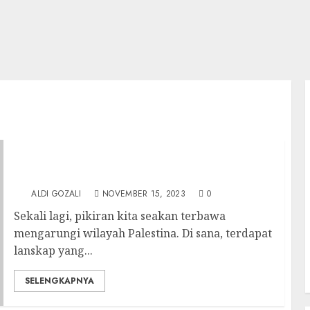
Perdamaian di Tanah Palestina dan
Ekonomika Pemboikotan
ALDI GOZALI
NOVEMBER 15, 2023
0
Sekali lagi, pikiran kita seakan terbawa
mengarungi wilayah Palestina. Di sana, terdapat
lanskap yang...
SELENGKAPNYA