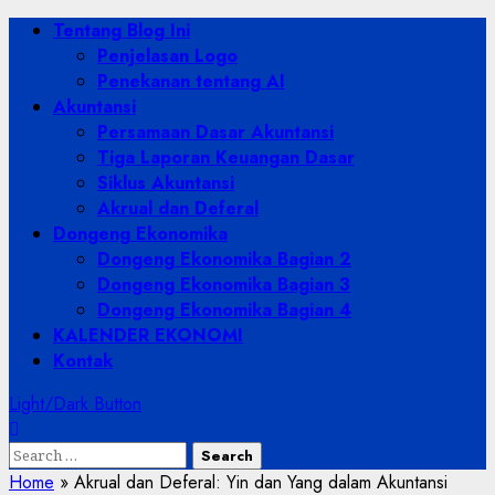
Skip
Primary
Tentang Blog Ini
to
Menu
Penjelasan Logo
content
Penekanan tentang AI
Akuntansi
Persamaan Dasar Akuntansi
Tiga Laporan Keuangan Dasar
Siklus Akuntansi
Akrual dan Deferal
Dongeng Ekonomika
Dongeng Ekonomika Bagian 2
Dongeng Ekonomika Bagian 3
Dongeng Ekonomika Bagian 4
KALENDER EKONOMI
Kontak
Light/Dark Button
Search
for:
Home
»
Akrual dan Deferal: Yin dan Yang dalam Akuntansi