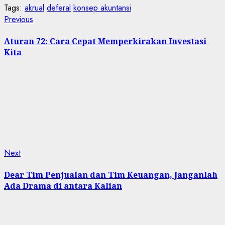
Tags:
akrual
deferal
konsep akuntansi
Post
Previous
Previous
post:
navigation
Aturan 72: Cara Cepat Memperkirakan Investasi
Kita
Next
Next
post:
Dear Tim Penjualan dan Tim Keuangan, Janganlah
Ada Drama di antara Kalian