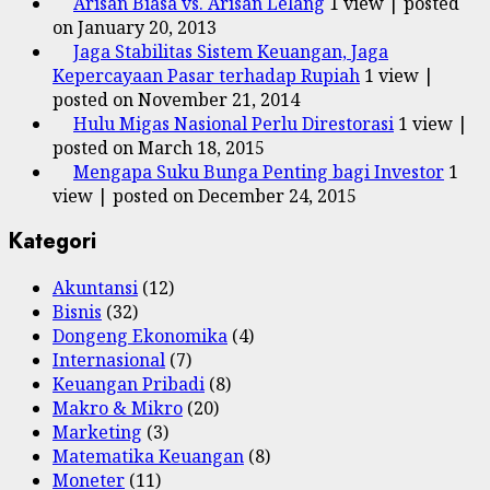
Arisan Biasa vs. Arisan Lelang
1 view
|
posted
on January 20, 2013
Jaga Stabilitas Sistem Keuangan, Jaga
Kepercayaan Pasar terhadap Rupiah
1 view
|
posted on November 21, 2014
Hulu Migas Nasional Perlu Direstorasi
1 view
|
posted on March 18, 2015
Mengapa Suku Bunga Penting bagi Investor
1
view
|
posted on December 24, 2015
Kategori
Akuntansi
(12)
Bisnis
(32)
Dongeng Ekonomika
(4)
Internasional
(7)
Keuangan Pribadi
(8)
Makro & Mikro
(20)
Marketing
(3)
Matematika Keuangan
(8)
Moneter
(11)