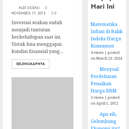
Pengenalan
Hari Ini
ALDI GOZALI
NOVEMBER 17, 2013
0
Investasi seakan sudah
Matematika
menjadi tuntutan
Inflasi di Balik
berkehidupan saat ini.
Indeks Harga
Untuk bisa menggapai
Konsumen
kondisi finansial yang...
4 views
|
posted
on March 23, 2024
SELENGKAPNYA
Menyoal
Perdebatan
Penaikan
Harga BBM
2 views
|
posted
on April 1, 2012
Apa sih,
Gelembung
Ekonomi itu?