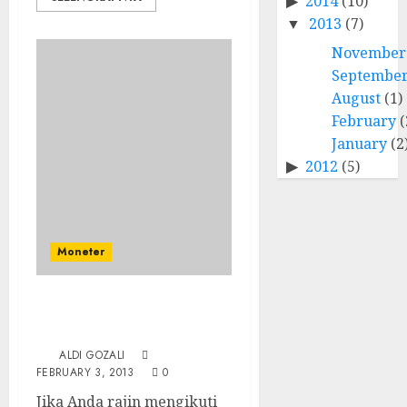
2014
(10)
2013
(7)
November
Septembe
August
(1)
February
(
January
(2
2012
(5)
Moneter
Redenominasi, Bukan
Sanering!
ALDI GOZALI
FEBRUARY 3, 2013
0
Jika Anda rajin mengikuti