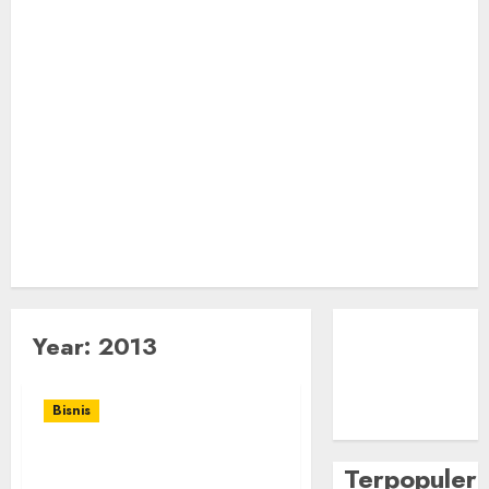
Year:
2013
Bisnis
Belajar Saham (I):
Terpopuler