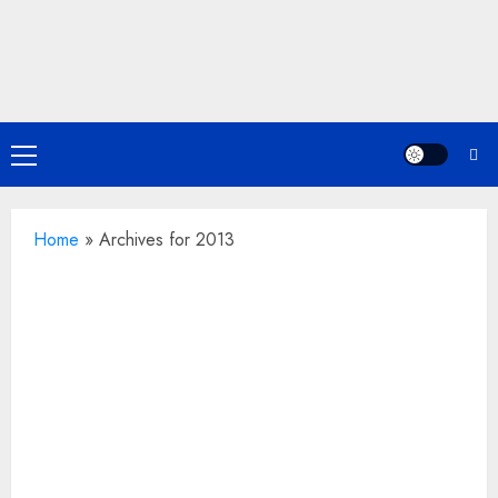
Skip
to
content
Primary
Menu
Home
»
Archives for 2013