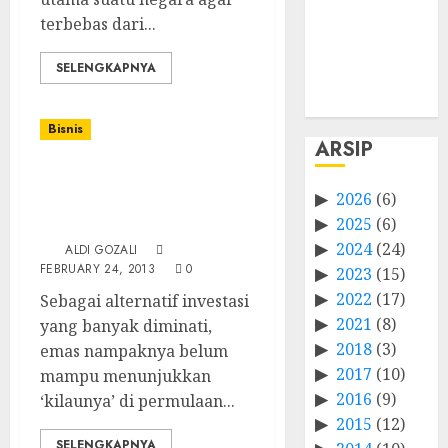
Log in
terbebas dari...
Entries feed
Comments
SELENGKAPNYA
feed
WordPress.org
Bisnis
ARSIP
Dinamika Harga Emas
2026
(6)
dan Prospeknya di Tahun
2025
(6)
2013
2024
(24)
ALDI GOZALI
FEBRUARY 24, 2013
0
2023
(15)
2022
(17)
Sebagai alternatif investasi
2021
(8)
yang banyak diminati,
2018
(3)
emas nampaknya belum
2017
(10)
mampu menunjukkan
2016
(9)
‘kilaunya’ di permulaan...
2015
(12)
SELENGKAPNYA