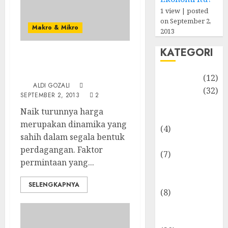
1 view
|
posted
on September 2,
Makro & Mikro
2013
KATEGORI
Apa sih, Gelembung
Ekonomi itu?
Akuntansi
(12)
ALDI GOZALI
Bisnis
(32)
SEPTEMBER 2, 2013
2
Dongeng
Naik turunnya harga
Ekonomika
merupakan dinamika yang
(4)
sahih dalam segala bentuk
Internasional
perdagangan. Faktor
(7)
permintaan yang...
Keuangan
Pribadi
SELENGKAPNYA
(8)
Makro &
Mikro