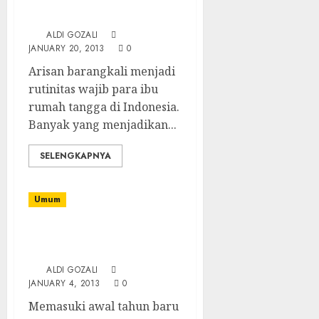
Arisan Biasa vs. Arisan
Lelang
ALDI GOZALI
JANUARY 20, 2013
0
Arisan barangkali menjadi
rutinitas wajib para ibu
rumah tangga di Indonesia.
Banyak yang menjadikan...
SELENGKAPNYA
Umum
Kinerja Rupiah Terburuk
se-Asia Tenggara
ALDI GOZALI
JANUARY 4, 2013
0
Memasuki awal tahun baru