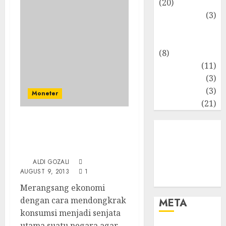
(20)
Marketing
(3)
Matematika
Keuangan
(8)
Moneter
(11)
Perpajakan
(3)
Statistika
(3)
Moneter
Umum
(21)
Globalisasi Stimulus
Moneter Berlabel
Quantitative Easing
ALDI GOZALI
AUGUST 9, 2013
1
Merangsang ekonomi
dengan cara mendongkrak
META
konsumsi menjadi senjata
utama suatu negara agar