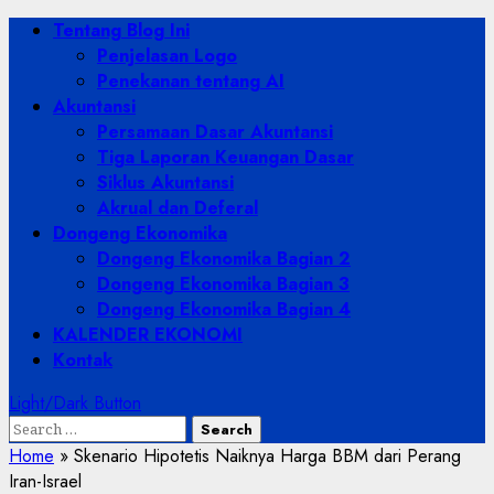
Skip
Primary
Tentang Blog Ini
to
Menu
Penjelasan Logo
content
Penekanan tentang AI
Akuntansi
Persamaan Dasar Akuntansi
Tiga Laporan Keuangan Dasar
Siklus Akuntansi
Akrual dan Deferal
Dongeng Ekonomika
Dongeng Ekonomika Bagian 2
Dongeng Ekonomika Bagian 3
Dongeng Ekonomika Bagian 4
KALENDER EKONOMI
Kontak
Light/Dark Button
Search
for:
Home
»
Skenario Hipotetis Naiknya Harga BBM dari Perang
Iran-Israel