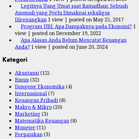
Legitnya Uang Umat saat Ramadhan: Sebuah
Anomali yang Perlu Dimaknai sekaligus
Direnungkan
1 view
|
posted on May 25, 2017
Program UBI: Apa Dampaknya pada Ekonomi?
1
view
|
posted on December 19, 2022
Apa Alasan Anda Belum Mencatat Keuangan
Anda?
1 view
|
posted on June 20, 2024
Kategori
Akuntansi
(12)
Bisnis
(32)
Dongeng Ekonomika
(4)
Internasional
(7)
Keuangan Pribadi
(8)
Makro & Mikro
(20)
Marketing
(3)
Matematika Keuangan
(8)
Moneter
(11)
Perpajakan
(3)