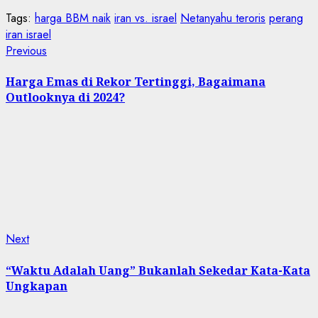
Tags:
harga BBM naik
iran vs. israel
Netanyahu teroris
perang
iran israel
Post
Previous
Previous
post:
navigation
Harga Emas di Rekor Tertinggi, Bagaimana
Outlooknya di 2024?
Next
Next
post:
“Waktu Adalah Uang” Bukanlah Sekedar Kata-Kata
Ungkapan