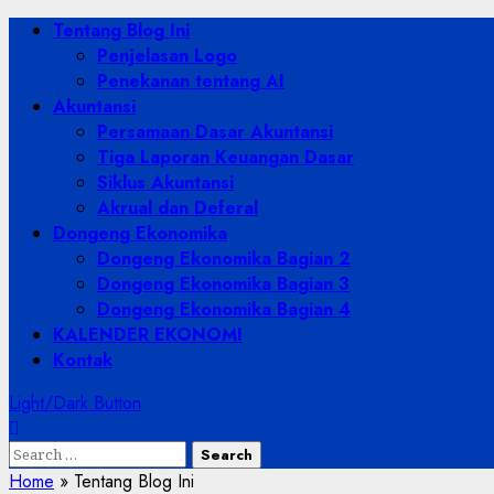
Skip
Primary
Tentang Blog Ini
to
Menu
Penjelasan Logo
content
Penekanan tentang AI
Akuntansi
Persamaan Dasar Akuntansi
Tiga Laporan Keuangan Dasar
Siklus Akuntansi
Akrual dan Deferal
Dongeng Ekonomika
Dongeng Ekonomika Bagian 2
Dongeng Ekonomika Bagian 3
Dongeng Ekonomika Bagian 4
KALENDER EKONOMI
Kontak
Light/Dark Button
Search
for:
Home
»
Tentang Blog Ini