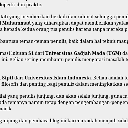
opedis dan praktis.
llah
yang memberikan berkah dan rahmat sehingga penulis
bi Muhammad
yang diharapkan dapat memberikan syafaat a
ga kepada kedua orang tua penulis karena tanpa mereka pen
i bantuan teman-teman penulis, baik dalam hal teknis mau
rmasi lulusan
S1
dari
Universitas Gadjah Mada (UGM)
d
 ini. Beliau sering membantu penulis mengatasi masalah 
 Sipil
dari
Universitas Islam Indonesia
. Beliau adalah
t filosofis dan penting bagi penulis dalam meningkatkan se
-nilai yang penulis junjung, dan akan selalu junjung, guna m
i pada temanya namun tetap dengan pengembangan-pengem
narik.
unjung dan pembaca blog ini karena sudah menjadi salah s