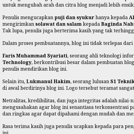
untuk mengubah arah dan citra blog menjadi lebih ensikl
Penulis mengucapkan
puji dan syukur
hanya kepada
A
mengirimkan
solawat dan salam
kepada
Baginda Na
Tak lupa, penulis juga berterima kasih yang tak terhing
Dalam proses pembuatannya, blog ini tidak terlepas dar
Faris Muhammad Syariati
, seorang ahli teknologi info
Technology
, berkontribusi besar dalam pembuatan blog
penulis mendirikan blog ini.
Selain itu,
Lukmanul Hakim
, seorang lulusan
S1 Teknik
di awal berdirinya blog ini. Logo tersebut teramat sanga
Netralitas, kredibilitas, dan juga integritas adalah nilai
mengusahakan agar blog ini senantiasa terkonsentras
dan ringkas agar dapat dipahami dengan mudah dan me
Rasa terima kasih juga penulis ucapkan kepada para peng
ini.