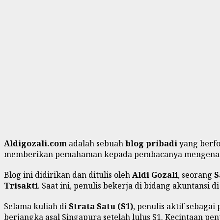
Aldigozali.com
adalah sebuah
blog pribadi
yang berf
memberikan pemahaman kepada pembacanya mengenai is
Blog ini didirikan dan ditulis oleh
Aldi Gozali
, seorang
S
Trisakti
. Saat ini, penulis bekerja di bidang akuntans
Selama kuliah di
Strata Satu (S1)
, penulis aktif sebaga
berjangka asal Singapura setelah lulus S1. Kecintaan pe