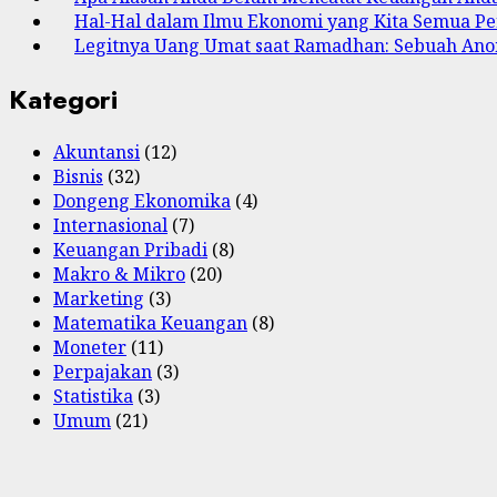
Hal-Hal dalam Ilmu Ekonomi yang Kita Semua Pe
Legitnya Uang Umat saat Ramadhan: Sebuah Anom
Kategori
Akuntansi
(12)
Bisnis
(32)
Dongeng Ekonomika
(4)
Internasional
(7)
Keuangan Pribadi
(8)
Makro & Mikro
(20)
Marketing
(3)
Matematika Keuangan
(8)
Moneter
(11)
Perpajakan
(3)
Statistika
(3)
Umum
(21)