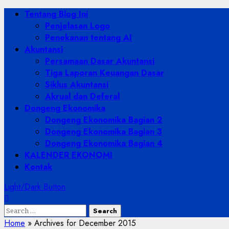
Skip
Primary
Tentang Blog Ini
to
Menu
Penjelasan Logo
content
Penekanan tentang AI
Akuntansi
Persamaan Dasar Akuntansi
Tiga Laporan Keuangan Dasar
Siklus Akuntansi
Akrual dan Deferal
Dongeng Ekonomika
Dongeng Ekonomika Bagian 2
Dongeng Ekonomika Bagian 3
Dongeng Ekonomika Bagian 4
KALENDER EKONOMI
Kontak
Light/Dark Button
Search
for:
Home
»
Archives for December 2015