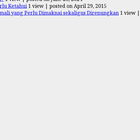
rlu Ketahui
1 view
|
posted on April 29, 2015
ali yang Perlu Dimaknai sekaligus Direnungkan
1 view