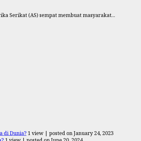
rika Serikat (AS) sempat membuat masyarakat...
 di Dunia?
1 view
|
posted on January 24, 2023
a?
1 view
|
posted on June 20, 2024