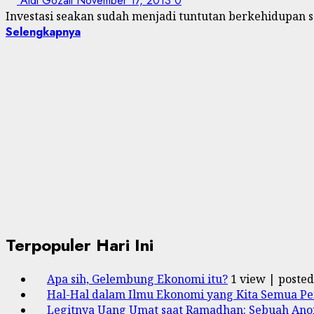
Aldi Gozali
November 17, 2013
0
Investasi seakan sudah menjadi tuntutan berkehidupan saa
Selengkapnya
Terpopuler Hari Ini
Apa sih, Gelembung Ekonomi itu?
1 view
|
posted
Hal-Hal dalam Ilmu Ekonomi yang Kita Semua Pe
Legitnya Uang Umat saat Ramadhan: Sebuah Anom