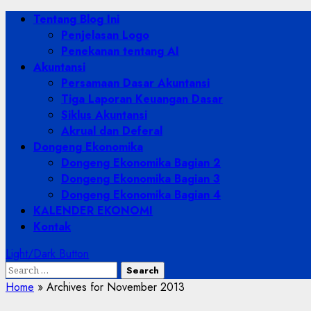
Skip
Primary
Tentang Blog Ini
to
Menu
Penjelasan Logo
content
Penekanan tentang AI
Akuntansi
Persamaan Dasar Akuntansi
Tiga Laporan Keuangan Dasar
Siklus Akuntansi
Akrual dan Deferal
Dongeng Ekonomika
Dongeng Ekonomika Bagian 2
Dongeng Ekonomika Bagian 3
Dongeng Ekonomika Bagian 4
KALENDER EKONOMI
Kontak
Light/Dark Button
Search
for:
Home
»
Archives for November 2013