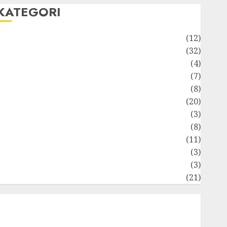
KATEGORI
Akuntansi
(12)
Bisnis
(32)
Dongeng Ekonomika
(4)
Internasional
(7)
Keuangan Pribadi
(8)
Makro & Mikro
(20)
Marketing
(3)
Matematika Keuangan
(8)
Moneter
(11)
Perpajakan
(3)
tatistika
(3)
Umum
(21)