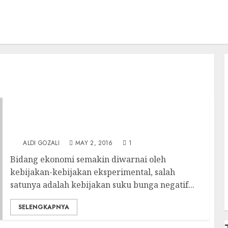
Kebijakan Tingkat Suku Bunga Negatif dan
Hal-Hal terkait yang Perlu Kita Ketahui
(Bagian 1)
ALDI GOZALI
MAY 2, 2016
1
Bidang ekonomi semakin diwarnai oleh
kebijakan-kebijakan eksperimental, salah
satunya adalah kebijakan suku bunga negatif...
SELENGKAPNYA