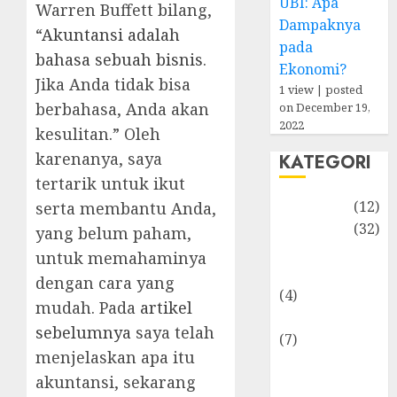
UBI: Apa
Warren Buffett bilang,
Dampaknya
“
Akuntansi adalah
pada
bahasa sebuah bisnis
.
Ekonomi?
Jika Anda tidak bisa
1 view
|
posted
berbahasa, Anda akan
on December 19,
2022
kesulitan.” Oleh
karenanya, saya
KATEGORI
tertarik untuk ikut
Akuntansi
(12)
serta membantu Anda,
Bisnis
(32)
yang belum paham,
Dongeng
untuk memahaminya
Ekonomika
dengan cara yang
(4)
mudah. Pada
artikel
Internasional
sebelumnya
saya telah
(7)
menjelaskan apa itu
Keuangan
akuntansi, sekarang
Pribadi