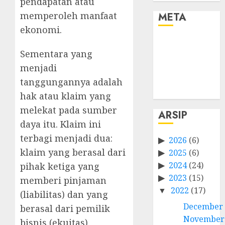
pendapatan atau
memperoleh manfaat
META
ekonomi.
Log in
Sementara yang
Entries feed
Comments
menjadi
feed
tanggungannya adalah
WordPress.org
hak atau klaim yang
melekat pada sumber
ARSIP
daya itu. Klaim ini
terbagi menjadi dua:
2026
(6)
klaim yang berasal dari
2025
(6)
2024
(24)
pihak ketiga yang
2023
(15)
memberi pinjaman
2022
(17)
(liabilitas) dan yang
December
berasal dari pemilik
November
bisnis (ekuitas).