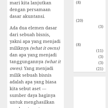
(8)
mari kita lanjutkan
Makro &
dengan persamaan
Mikro
dasar akuntansi.
(20)
Marketing
(3)
Ada dua elemen dasar
Matematika
dari sebuah bisnis,
Keuangan
yakni apa yang menjadi
(8)
miliknya
(what it owns)
Moneter
(11)
dan apa yang menjadi
Perpajakan
(3)
tanggungannya
(what it
Statistika
(3)
owes)
. Yang menjadi
Umum
(21)
milik sebuah bisnis
adalah apa yang biasa
kita sebut aset —
sumber daya baginya
untuk menghasilkan