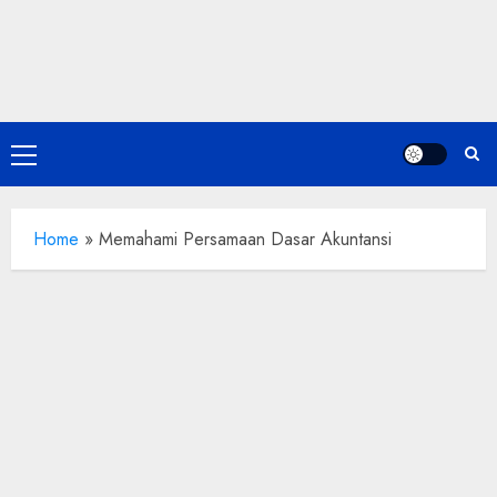
Skip
to
content
Primary
Menu
Home
»
Memahami Persamaan Dasar Akuntansi