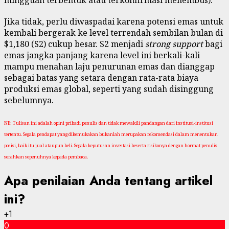
mingguan terbentuk atau terkonfirmasi menembus).
Jika tidak, perlu diwaspadai karena potensi emas untuk
kembali bergerak ke level terrendah sembilan bulan di
$1,180 (S2) cukup besar. S2 menjadi
strong support
bagi
emas jangka panjang karena level ini berkali-kali
mampu menahan laju penurunan emas dan dianggap
sebagai batas yang setara dengan rata-rata biaya
produksi emas global, seperti yang sudah disinggung
sebelumnya.
NB: Tulisan ini adalah opini pribadi penulis dan tidak mewakili pandangan dari institusi-institusi
tertentu. Segala pendapat yang dikemukakan bukanlah merupakan rekomendasi dalam menentukan
posisi, baik itu jual ataupun beli. Segala keputusan investasi beserta risikonya dengan hormat penulis
serahkan sepenuhnya kepada pembaca.
Apa penilaian Anda tentang artikel
ini?
+1
0