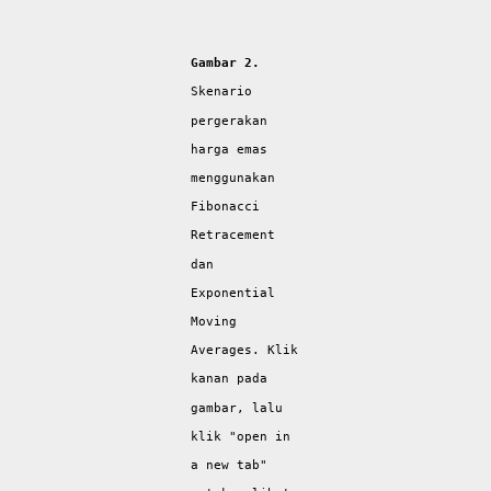
Gambar 2.
Skenario
pergerakan
harga emas
menggunakan
Fibonacci
Retracement
dan
Exponential
Moving
Averages. Klik
kanan pada
gambar, lalu
klik "open in
a new tab"