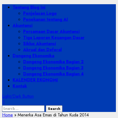
Skip
Primary
Tentang Blog Ini
to
Menu
Penjelasan Logo
content
Penekanan tentang AI
Akuntansi
Persamaan Dasar Akuntansi
Tiga Laporan Keuangan Dasar
Siklus Akuntansi
Akrual dan Deferal
Dongeng Ekonomika
Dongeng Ekonomika Bagian 2
Dongeng Ekonomika Bagian 3
Dongeng Ekonomika Bagian 4
KALENDER EKONOMI
Kontak
Light/Dark Button
Search
for:
Home
»
Menerka Asa Emas di Tahun Kuda 2014