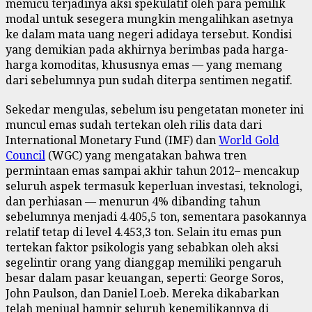
memicu terjadinya aksi spekulatif oleh para pemilik
modal untuk sesegera mungkin mengalihkan asetnya
ke dalam mata uang negeri adidaya tersebut. Kondisi
yang demikian pada akhirnya berimbas pada harga-
harga komoditas, khususnya emas — yang memang
dari sebelumnya pun sudah diterpa sentimen negatif.
Sekedar mengulas, sebelum isu pengetatan moneter ini
muncul emas sudah tertekan oleh rilis data dari
International Monetary Fund (IMF) dan
World Gold
Council
(WGC) yang mengatakan bahwa tren
permintaan emas sampai akhir tahun 2012– mencakup
seluruh aspek termasuk keperluan investasi, teknologi,
dan perhiasan — menurun 4% dibanding tahun
sebelumnya menjadi 4.405,5 ton, sementara pasokannya
relatif tetap di level 4.453,3 ton. Selain itu emas pun
tertekan faktor psikologis yang sebabkan oleh aksi
segelintir orang yang dianggap memiliki pengaruh
besar dalam pasar keuangan, seperti: George Soros,
John Paulson, dan Daniel Loeb. Mereka dikabarkan
telah menjual hampir seluruh kepemilikannya di