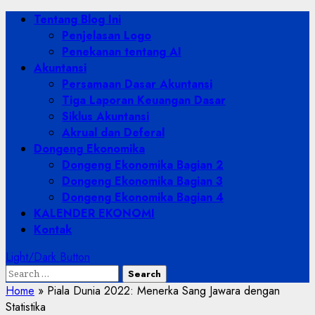
Skip
Primary
Tentang Blog Ini
to
Menu
Penjelasan Logo
content
Penekanan tentang AI
Akuntansi
Persamaan Dasar Akuntansi
Tiga Laporan Keuangan Dasar
Siklus Akuntansi
Akrual dan Deferal
Dongeng Ekonomika
Dongeng Ekonomika Bagian 2
Dongeng Ekonomika Bagian 3
Dongeng Ekonomika Bagian 4
KALENDER EKONOMI
Kontak
Light/Dark Button
Search
for:
Home
»
Piala Dunia 2022: Menerka Sang Jawara dengan
Statistika