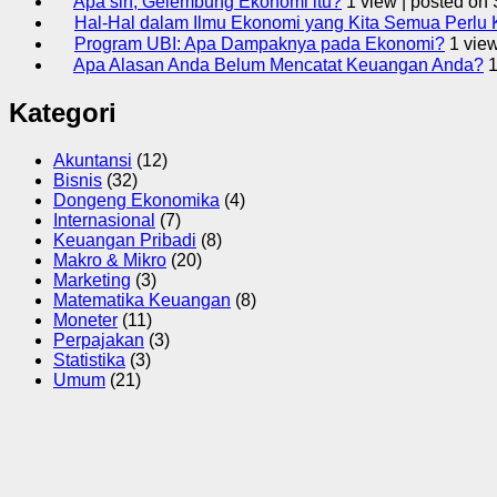
Apa sih, Gelembung Ekonomi itu?
1 view
|
posted on 
Hal-Hal dalam Ilmu Ekonomi yang Kita Semua Perlu 
Program UBI: Apa Dampaknya pada Ekonomi?
1 vie
Apa Alasan Anda Belum Mencatat Keuangan Anda?
1
Kategori
Akuntansi
(12)
Bisnis
(32)
Dongeng Ekonomika
(4)
Internasional
(7)
Keuangan Pribadi
(8)
Makro & Mikro
(20)
Marketing
(3)
Matematika Keuangan
(8)
Moneter
(11)
Perpajakan
(3)
Statistika
(3)
Umum
(21)