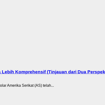
Lebih Komprehensif (Tinjauan dari Dua Perspekti
olar Amerika Serikat (AS) telah...