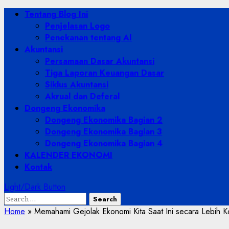
Skip
Primary
Tentang Blog Ini
to
Menu
Penjelasan Logo
content
Penekanan tentang AI
Akuntansi
Persamaan Dasar Akuntansi
Tiga Laporan Keuangan Dasar
Siklus Akuntansi
Akrual dan Deferal
Dongeng Ekonomika
Dongeng Ekonomika Bagian 2
Dongeng Ekonomika Bagian 3
Dongeng Ekonomika Bagian 4
KALENDER EKONOMI
Kontak
Light/Dark Button
Search
for:
Home
»
Memahami Gejolak Ekonomi Kita Saat Ini secara Lebih Ko