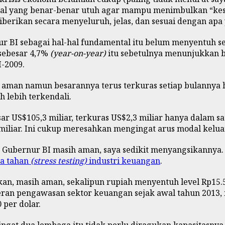
 hal yang benar-benar utuh agar mampu menimbulkan “kese
iberikan secara menyeluruh, jelas, dan sesuai dengan apa 
r BI sebagai hal-hal fundamental itu belum menyentuh 
 sebesar 4,7%
(year-on-year)
itu sebetulnya menunjukkan 
I-2009.
man namun besarannya terus terkuras setiap bulannya hin
 lebih terkendali.
ar US$105,3 miliar, terkuras US$2,3 miliar hanya dalam satu
 miliar. Ini cukup meresahkan mengingat arus modal kelu
ng Gubernur BI masih aman, saya sedikit menyangsikannya.
ya tahan
(stress testing)
industri keuangan
.
n, masih aman, sekalipun rupiah menyentuh level Rp15.500 
eran pengawasan sektor keuangan sejak awal tahun 2013,
 per dolar.