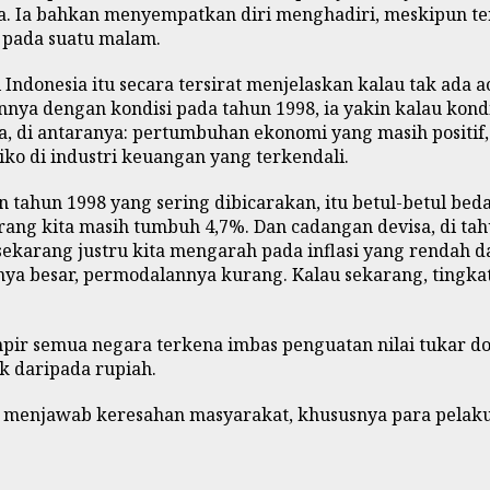
ja. Ia bahkan menyempatkan diri menghadiri, meskipun te
a pada suatu malam.
l Indonesia itu secara tersirat menjelaskan kalau tak ada
a dengan kondisi pada tahun 1998, ia yakin kalau kondisi
i antaranya: pertumbuhan ekonomi yang masih positif, infl
siko di industri keuangan yang terkendali.
ahun 1998 yang sering dibicarakan, itu betul-betul beda
g kita masih tumbuh 4,7%. Dan cadangan devisa, di tahu
 sekarang justru kita mengarah pada inflasi yang rendah da
nya besar, permodalannya kurang. Kalau sekarang, tingkat 
r semua negara terkena imbas penguatan nilai tukar dolar
k daripada rupiah.
sa) menjawab keresahan masyarakat, khususnya para pela