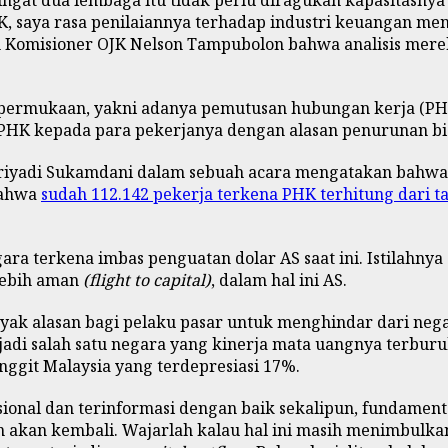
ingat dua lembaga itu tidak perlu diragukan kapasitasn
 saya rasa penilaiannya terhadap industri keuangan menj
Komisioner OJK Nelson Tampubolon bahwa analisis mereka
e permukaan, yakni adanya pemutusan hubungan kerja (PH
PHK kepada para pekerjanya dengan alasan penurunan bisn
iyadi Sukamdani dalam sebuah acara mengatakan bahwa i
bahwa
sudah 112.142 pekerja terkena PHK terhitung dari t
gara terkena imbas penguatan dolar AS saat ini. Istilahn
 lebih aman
(flight to capital)
, dalam hal ini AS.
ak alasan bagi pelaku pasar untuk menghindar dari negar
jadi salah satu negara yang kinerja mata uangnya terburu
inggit Malaysia yang terdepresiasi 17%.
asional dan terinformasi dengan baik sekalipun, fundamen
un akan kembali. Wajarlah kalau hal ini masih menimbulka