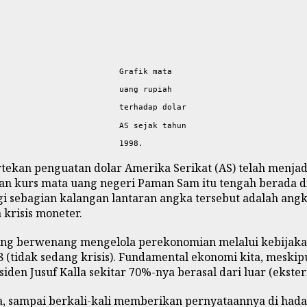
Grafik mata
uang rupiah
terhadap dolar
AS sejak tahun
1998.
 tertekan penguatan dolar Amerika Serikat (AS) telah men
kan kurs mata uang negeri Paman Sam itu tengah berada di 
gi sebagian kalangan lantaran angka tersebut adalah angk
 krisis moneter.
yang berwenang mengelola perekonomian melalui kebijaka
8 (tidak sedang krisis). Fundamental ekonomi kita, meski
en Jusuf Kalla sekitar 70%-nya berasal dari luar (ekster
a, sampai berkali-kali memberikan pernyataannya di ha