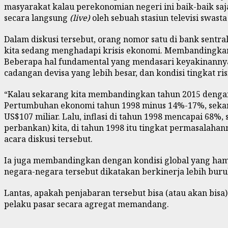
masyarakat kalau perekonomian negeri ini baik-baik sa
secara langsung
(live)
oleh sebuah stasiun televisi swast
Dalam diskusi tersebut, orang nomor satu di bank sentra
kita sedang menghadapi krisis ekonomi. Membandingkanny
Beberapa hal fundamental yang mendasari keyakinannya, d
cadangan devisa yang lebih besar, dan kondisi tingkat ri
“Kalau sekarang kita membandingkan tahun 2015 dengan t
Pertumbuhan ekonomi tahun 1998 minus 14%-17%, sekaran
US$107 miliar. Lalu, inflasi di tahun 1998 mencapai 68%,
perbankan) kita, di tahun 1998 itu tingkat permasalahan
acara diskusi tersebut.
Ia juga membandingkan dengan kondisi global yang hampi
negara-negara tersebut dikatakan berkinerja lebih buru
Lantas, apakah penjabaran tersebut bisa (atau akan bi
pelaku pasar secara agregat memandang.