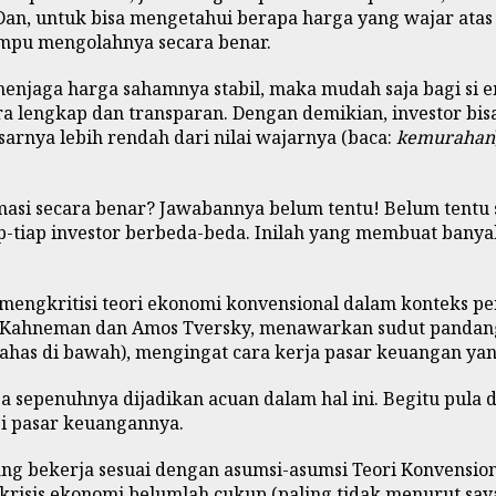
. Dan, untuk bisa mengetahui berapa harga yang wajar at
mpu mengolahnya secara benar.
menjaga harga sahamnya stabil, maka mudah saja bagi si 
lengkap dan transparan. Dengan demikian, investor bisa
arnya lebih rendah dari nilai wajarnya (baca:
kemurahan
rmasi secara benar? Jawabannya belum tentu! Belum tentu
iap-tiap investor berbeda-beda. Inilah yang membuat ban
 mengkritisi teori ekonomi konvensional dalam konteks p
el Kahneman dan Amos Tversky, menawarkan sudut pandang
bahas di bawah), mengingat cara kerja pasar keuangan ya
bisa sepenuhnya dijadikan acuan dalam hal ini. Begitu pul
si pasar keuangannya.
g bekerja sesuai dengan asumsi-asumsi Teori Konvensiona
risis ekonomi belumlah cukup (paling tidak menurut saya