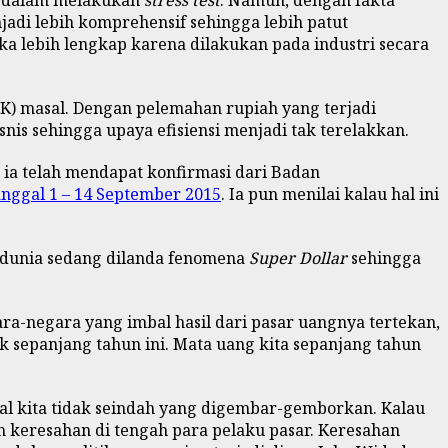
ya dalam melakukan
stress test
. Namun, dengan fakta
adi lebih komprehensif sehingga lebih patut
 lebih lengkap karena dilakukan pada industri secara
K) masal. Dengan pelemahan rupiah yang terjadi
is sehingga upaya efisiensi menjadi tak terelakkan.
a telah mendapat konfirmasi dari Badan
anggal 1 – 14 September 2015
. Ia pun menilai kalau hal ini
ya dunia sedang dilanda fenomena
Super Dollar
sehingga
a-negara yang imbal hasil dari pasar uangnya tertekan,
k sepanjang tahun ini. Mata uang kita sepanjang tahun
tal kita tidak seindah yang digembar-gemborkan. Kalau
n keresahan di tengah para pelaku pasar. Keresahan