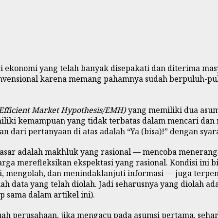
ekonomi yang telah banyak disepakati dan diterima masyara
an konvensional karena memang pahamnya sudah berpuluh-p
Efficient Market Hypothesis/EMH)
yang memiliki dua asum
iliki kemampuan yang tidak terbatas dalam mencari dan me
 dari pertanyaan di atas adalah “Ya (bisa)!” dengan syar
u pasar adalah makhluk yang rasional — mencoba meneran
ga merefleksikan ekspektasi yang rasional. Kondisi ini b
 mengolah, dan menindaklanjuti informasi — juga terpenu
ah data yang telah diolah. Jadi seharusnya yang diolah a
sama dalam artikel ini).
uah perusahaan, jika mengacu pada asumsi pertama, seha