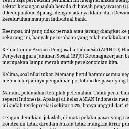
Tentu saja perbedaan penilaian ini mengherankan meng
sektor keuangan sudah berada di bawah pengawasan OJK,
dikedepankan. Apalagi dengan adanya klaim dari Dewan 
keseluruhan maupun individual bank.
Keempat, ini yang tidak pernah atau jarang diangkat k
sekarang ini, banyak perusahaan yang telah melakukan 
Ketua Umum Asosiasi Pengusaha Indonesia (APINDO) Har
Penyelenggara Jaminan Sosial (BPJS) Ketenagakerjaan 
merupakan lampu merah untuk perekonomian kita.
Kelima, soal nilai tukar. Memang betul hampir semua ne
memicu terjadinya pengalihan portofolio ke pasar yang
Namun, pelemahan tetaplah pelemahan. Tidak perlu bany
seperti Indonesia. Apalagi di kelas ASEAN Indonesia men
ini sudah terdepresiasi sekitar 12%, hanya unggul dari r
Dengan demikian, jelaslah, di mata pelaku pasar yang r
kondisi ini tidak diredam bukan tidak mungkin krisis p