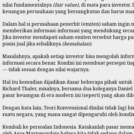
nilai fundamentalnya
(fair value)
, di mata para investor
keuangan perusahaan yang bersangkutan dan harus ma
Dalam hal si perusahaan penerbit (emiten) saham ingin 
memberikan informasi-informasi yang mendukung secara 
Jika investor mendapati saham emiten tersebut harga pas
posisi jual jika sebaliknya
(kemahalan)
.
Masalahnya, apakah setiap investor bisa mengolah info
informasi secara benar. Kondisi ini membuat persepsi t
— tidak sesuai dengan nilai wajarnya.
Hal itu kemudian dijadikan dasar beberapa pihak untuk
Richard Thaler, misalnya, bersama dua koleganya Dani
pasar keuangan di era modern ini (seperti yang akan di
Dengan kata lain, Teori Konvensional dinilai tidak lagi 
suatu negara, yang mana sangat dipengaruhi oleh kondi
Kembali ke persoalan Indonesia. Katakanlah pasar meman
oleh Agus Martowardojo bahwa kita tidak sedang dalam k