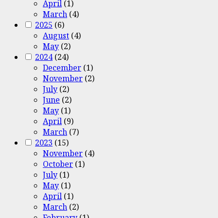
April
(1)
March
(4)
2025
(6)
August
(4)
May
(2)
2024
(24)
December
(1)
November
(2)
July
(2)
June
(2)
May
(1)
April
(9)
March
(7)
2023
(15)
November
(4)
October
(1)
July
(1)
May
(1)
April
(1)
March
(2)
February
(1)