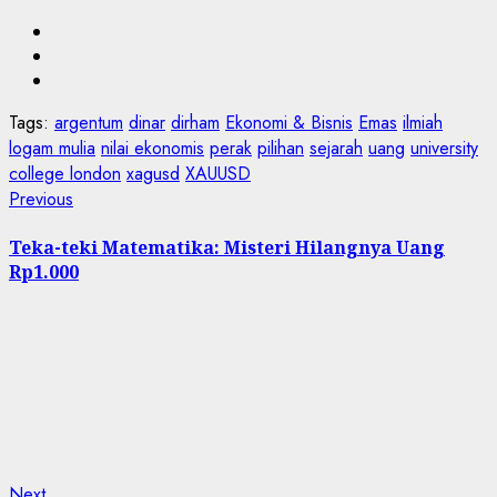
Tags:
argentum
dinar
dirham
Ekonomi & Bisnis
Emas
ilmiah
logam mulia
nilai ekonomis
perak
pilihan
sejarah
uang
university
college london
xagusd
XAUUSD
Post
Previous
Previous
post:
navigation
Teka-teki Matematika: Misteri Hilangnya Uang
Rp1.000
Next
Next