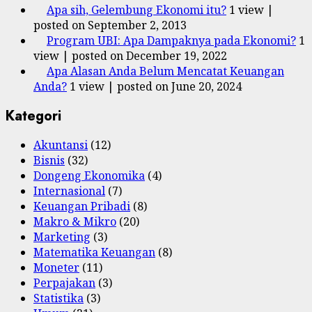
Apa sih, Gelembung Ekonomi itu?
1 view
|
posted on September 2, 2013
Program UBI: Apa Dampaknya pada Ekonomi?
1
view
|
posted on December 19, 2022
Apa Alasan Anda Belum Mencatat Keuangan
Anda?
1 view
|
posted on June 20, 2024
Kategori
Akuntansi
(12)
Bisnis
(32)
Dongeng Ekonomika
(4)
Internasional
(7)
Keuangan Pribadi
(8)
Makro & Mikro
(20)
Marketing
(3)
Matematika Keuangan
(8)
Moneter
(11)
Perpajakan
(3)
Statistika
(3)