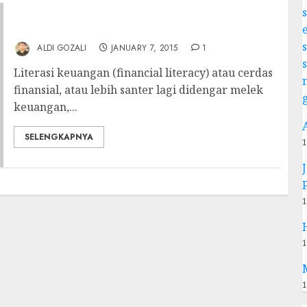
Literasi Keuangan: Resolusi dan Urgensi
ALDI GOZALI
JANUARY 7, 2015
1
Literasi keuangan (financial literacy) atau cerdas
finansial, atau lebih santer lagi didengar melek
keuangan,...
SELENGKAPNYA
1
1
1
1