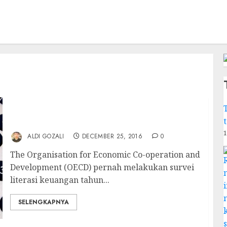
Apakah Anda Sudah Melek Keuangan? Coba
Ikuti Survei Ini!
1
ALDI GOZALI
DECEMBER 25, 2016
0
The Organisation for Economic Co-operation and
Development (OECD) pernah melakukan survei
literasi keuangan tahun...
SELENGKAPNYA