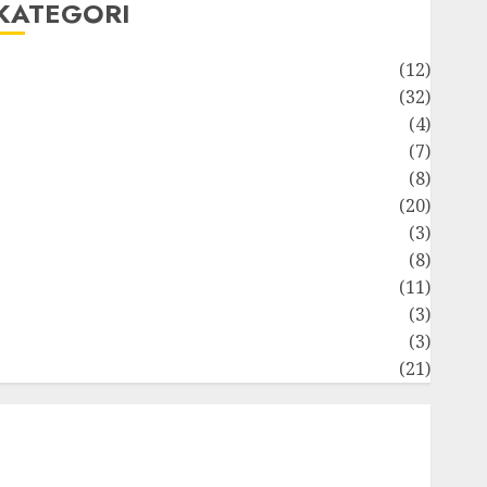
KATEGORI
Akuntansi
(12)
Bisnis
(32)
Dongeng Ekonomika
(4)
Internasional
(7)
Keuangan Pribadi
(8)
Makro & Mikro
(20)
Marketing
(3)
Matematika Keuangan
(8)
Moneter
(11)
Perpajakan
(3)
tatistika
(3)
Umum
(21)