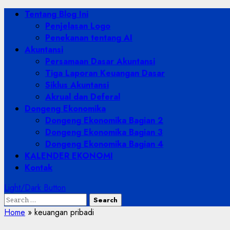
Skip
Primary
Tentang Blog Ini
to
Menu
Penjelasan Logo
content
Penekanan tentang AI
Akuntansi
Persamaan Dasar Akuntansi
Tiga Laporan Keuangan Dasar
Siklus Akuntansi
Akrual dan Deferal
Dongeng Ekonomika
Dongeng Ekonomika Bagian 2
Dongeng Ekonomika Bagian 3
Dongeng Ekonomika Bagian 4
KALENDER EKONOMI
Kontak
Light/Dark Button
Search
for:
Home
»
keuangan pribadi