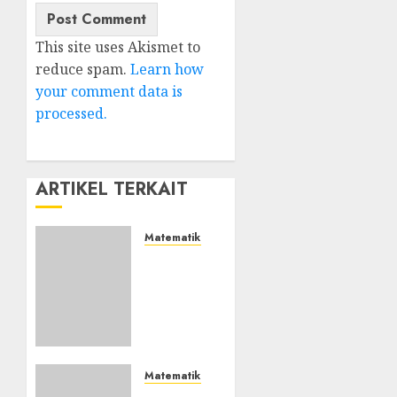
This site uses Akismet to
reduce spam.
Learn how
your comment data is
processed.
ARTIKEL TERKAIT
Matematika Keuangan
Memahami
Nilai
Waktu
Uang:
Waktu
Anda
Benar-
Matematika Keuangan
Benar