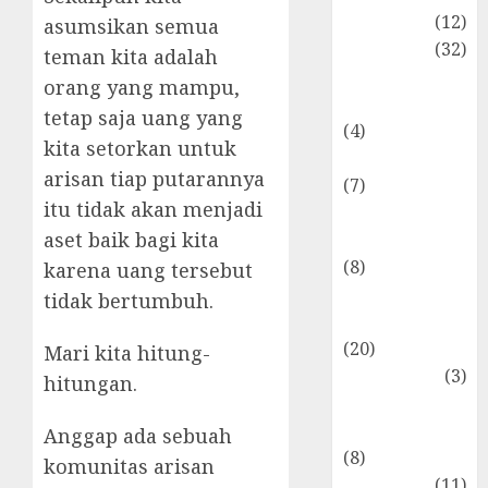
Akuntansi
(12)
asumsikan semua
Bisnis
(32)
teman kita adalah
Dongeng
orang yang mampu,
Ekonomika
tetap saja uang yang
(4)
kita setorkan untuk
Internasional
arisan tiap putarannya
(7)
itu tidak akan menjadi
Keuangan
aset baik bagi kita
Pribadi
(8)
karena uang tersebut
Makro &
tidak bertumbuh.
Mikro
(20)
Mari kita hitung-
Marketing
(3)
hitungan.
Matematika
Keuangan
Anggap ada sebuah
(8)
komunitas arisan
Moneter
(11)