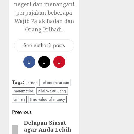
negeri dan menangani
perpajakan beberapa
Wajib Pajak Badan dan
Orang Pribadi.
See author's posts
Tags:
arisan
ekonomi arisan
matematika
nilai waktu uang
pilihan
time value of money
Post
Previous
navigation
Delapan Siasat
Previous
agar Anda Lebih
post: