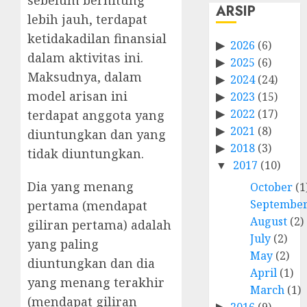
sebelum berhitung
ARSIP
lebih jauh, terdapat
ketidakadilan finansial
2026
(6)
dalam aktivitas ini.
2025
(6)
Maksudnya, dalam
2024
(24)
model arisan ini
2023
(15)
2022
(17)
terdapat anggota yang
2021
(8)
diuntungkan dan yang
2018
(3)
tidak diuntungkan.
2017
(10)
Dia yang menang
October
(1
Septembe
pertama (mendapat
August
(2)
giliran pertama) adalah
July
(2)
yang paling
May
(2)
diuntungkan dan dia
April
(1)
yang menang terakhir
March
(1)
(mendapat giliran
2016
(9)