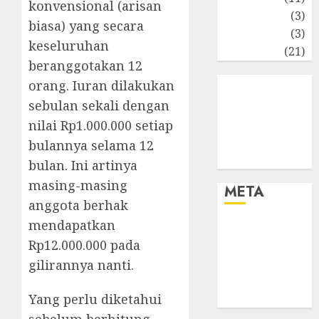
konvensional (arisan
Perpajakan
(3)
biasa) yang secara
Statistika
(3)
keseluruhan
Umum
(21)
beranggotakan 12
orang. Iuran dilakukan
sebulan sekali dengan
nilai Rp1.000.000 setiap
bulannya selama 12
bulan. Ini artinya
masing-masing
META
anggota berhak
mendapatkan
Log in
Rp12.000.000 pada
Entries feed
Comments
gilirannya nanti.
feed
WordPress.org
Yang perlu diketahui