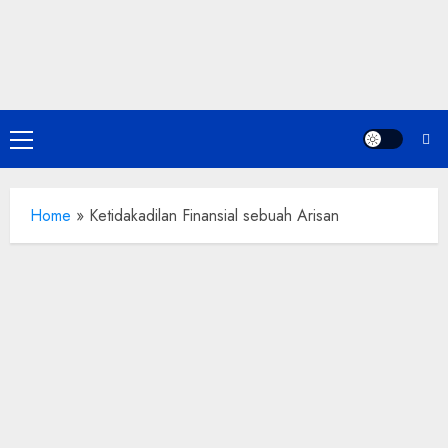
Skip
to
content
Primary
Menu
Home
»
Ketidakadilan Finansial sebuah Arisan