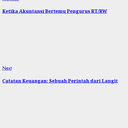
Post
post:
navigation
Ketika Akuntansi Bertemu Pengurus RT/RW
Next
Next
post:
Catatan Keuangan: Sebuah Perintah dari Langit