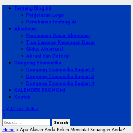
Skip
Primary
Tentang Blog Ini
to
Menu
Penjelasan Logo
content
Penekanan tentang AI
Akuntansi
Persamaan Dasar Akuntansi
Tiga Laporan Keuangan Dasar
Siklus Akuntansi
Akrual dan Deferal
Dongeng Ekonomika
Dongeng Ekonomika Bagian 2
Dongeng Ekonomika Bagian 3
Dongeng Ekonomika Bagian 4
KALENDER EKONOMI
Kontak
Light/Dark Button
Search
for:
Home
»
Apa Alasan Anda Belum Mencatat Keuangan Anda?