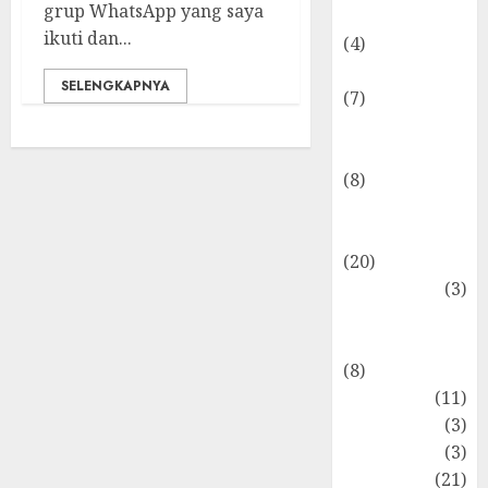
grup WhatsApp yang saya
Ekonomika
ikuti dan...
(4)
Internasional
SELENGKAPNYA
(7)
Keuangan
Pribadi
(8)
Makro &
Mikro
(20)
Marketing
(3)
Matematika
Keuangan
(8)
Moneter
(11)
Perpajakan
(3)
Statistika
(3)
Umum
(21)