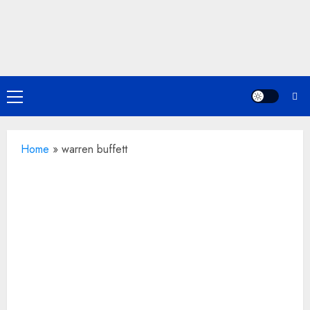
Skip
to
content
Primary
Menu
Home
»
warren buffett