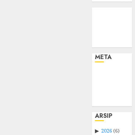
META
Log in
Entries feed
Comments
feed
WordPress.org
ARSIP
2026
(6)