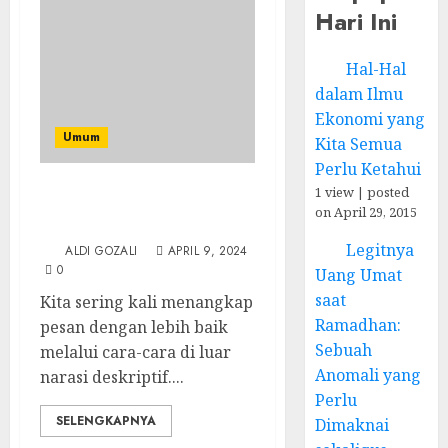
Hari Ini
Hal-Hal
dalam Ilmu
Ekonomi yang
Umum
Kita Semua
Perlu Ketahui
1 view
|
posted
Anekdot-Anekdot Bijak
on April 29, 2015
dalam Dunia Ekonomi
Legitnya
ALDI GOZALI
APRIL 9, 2024
0
Uang Umat
saat
Kita sering kali menangkap
Ramadhan:
pesan dengan lebih baik
Sebuah
melalui cara-cara di luar
Anomali yang
narasi deskriptif....
Perlu
SELENGKAPNYA
Dimaknai