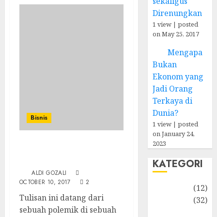
sekaligus
Direnungkan
1 view
|
posted
on May 25, 2017
Mengapa
Bukan
Ekonom yang
Jadi Orang
Terkaya di
Dunia?
Bisnis
1 view
|
posted
on January 24,
2023
Falasi soal Emas ala
Warren Buffett
KATEGORI
ALDI GOZALI
OCTOBER 10, 2017
2
Akuntansi
(12)
Tulisan ini datang dari
Bisnis
(32)
sebuah polemik di sebuah
Dongeng