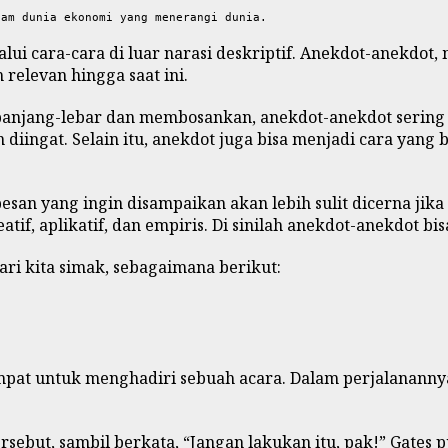
lam dunia ekonomi yang menerangi dunia.
lui cara-cara di luar narasi deskriptif. Anekdot-anekdot,
relevan hingga saat ini.
a panjang-lebar dan membosankan, anekdot-anekdot serin
iingat. Selain itu, anekdot juga bisa menjadi cara yang
san yang ingin disampaikan akan lebih sulit dicerna jika
tif, aplikatif, dan empiris. Di sinilah anekdot-anekdot bi
ri kita simak, sebagaimana berikut:
 tempat untuk menghadiri sebuah acara. Dalam perjalanann
rsebut, sambil berkata, “Jangan lakukan itu, pak!” Gates