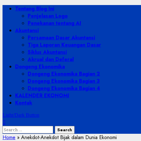
Skip
Primary
Tentang Blog Ini
to
Menu
Penjelasan Logo
content
Penekanan tentang AI
Akuntansi
Persamaan Dasar Akuntansi
Tiga Laporan Keuangan Dasar
Siklus Akuntansi
Akrual dan Deferal
Dongeng Ekonomika
Dongeng Ekonomika Bagian 2
Dongeng Ekonomika Bagian 3
Dongeng Ekonomika Bagian 4
KALENDER EKONOMI
Kontak
Light/Dark Button
Search
for:
Home
»
Anekdot-Anekdot Bijak dalam Dunia Ekonomi