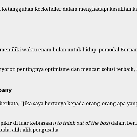
n ketangguhan Rockefeller dalam menghadapi kesulitan k
ya memiliki waktu enam bulan untuk hidup, pemodal Bern
roti pentingnya optimisme dan mencari solusi terbaik, ba
pany
 berkata, “Jika saya bertanya kepada orang-orang apa y
kir di luar kebiasaan (
to think out of the box
) dalam ber
da, alih-alih pengusaha.