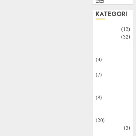
2023
KATEGORI
Akuntansi
(12)
Bisnis
(32)
Dongeng
Ekonomika
(4)
Internasional
(7)
Keuangan
Pribadi
(8)
Makro &
Mikro
(20)
Marketing
(3)
Matematika