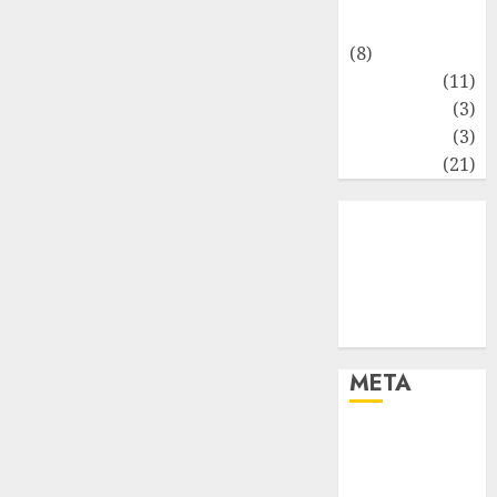
Keuangan
(8)
Moneter
(11)
Perpajakan
(3)
Statistika
(3)
Umum
(21)
META
Log in
Entries feed
Comments