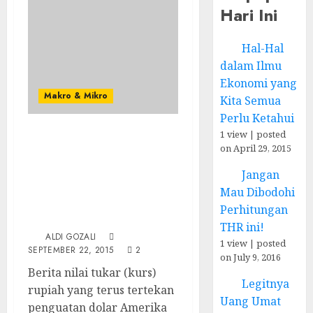
Hari Ini
Hal-Hal
dalam Ilmu
Ekonomi yang
Makro & Mikro
Kita Semua
Perlu Ketahui
1 view
|
posted
Memahami Gejolak
on April 29, 2015
Ekonomi Kita Saat Ini
secara Lebih
Jangan
Komprehensif (Tinjauan
Mau Dibodohi
dari Dua Perspektif
Perhitungan
Teori)
THR ini!
ALDI GOZALI
1 view
|
posted
SEPTEMBER 22, 2015
2
on July 9, 2016
Berita nilai tukar (kurs)
Legitnya
rupiah yang terus tertekan
Uang Umat
penguatan dolar Amerika