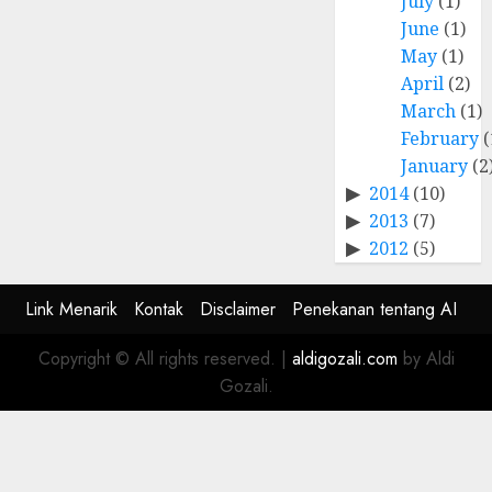
July
(1)
June
(1)
May
(1)
April
(2)
March
(1)
February
(
January
(2
2014
(10)
2013
(7)
2012
(5)
Link Menarik
Kontak
Disclaimer
Penekanan tentang AI
Copyright © All rights reserved.
|
aldigozali.com
by Aldi
Gozali.