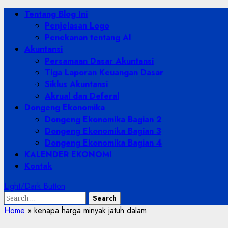
Skip
Primary
Tentang Blog Ini
to
Menu
Penjelasan Logo
content
Penekanan tentang AI
Akuntansi
Persamaan Dasar Akuntansi
Tiga Laporan Keuangan Dasar
Siklus Akuntansi
Akrual dan Deferal
Dongeng Ekonomika
Dongeng Ekonomika Bagian 2
Dongeng Ekonomika Bagian 3
Dongeng Ekonomika Bagian 4
KALENDER EKONOMI
Kontak
Light/Dark Button
Search
for:
Home
»
kenapa harga minyak jatuh dalam