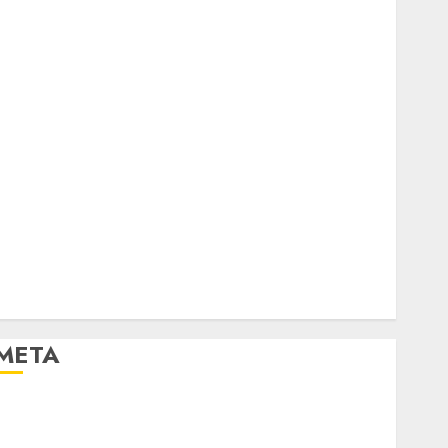
META
Log in
Entries feed