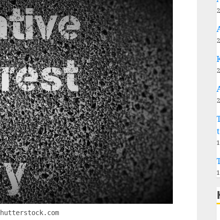
2
2
2
2
1
1
Shutterstock.com