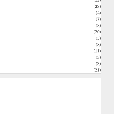
Bisnis
(32)
Dongeng Ekonomika
(4)
Internasional
(7)
Keuangan Pribadi
(8)
Makro & Mikro
(20)
Marketing
(3)
Matematika Keuangan
(8)
Moneter
(11)
Perpajakan
(3)
tatistika
(3)
Umum
(21)