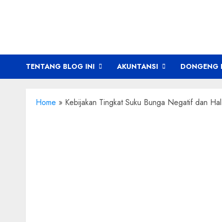
Skip
to
content
TENTANG BLOG INI
AKUNTANSI
DONGENG 
Home
»
Kebijakan Tingkat Suku Bunga Negatif dan Hal-H