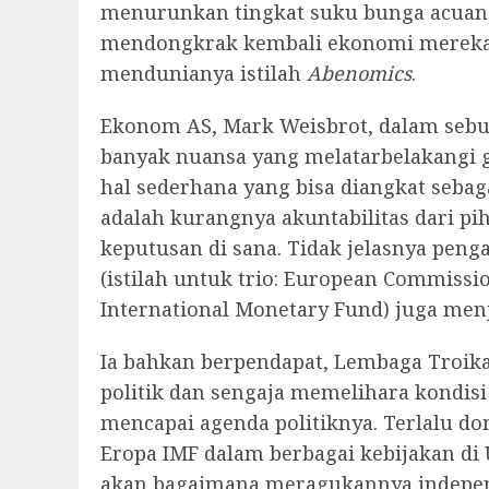
menurunkan tingkat suku bunga acuan
mendongkrak kembali ekonomi mereka, 
mendunianya istilah
Abenomics
.
Ekonom AS, Mark Weisbrot, dalam sebu
banyak nuansa yang melatarbelakangi g
hal sederhana yang bisa diangkat sebag
adalah kurangnya akuntabilitas dari p
keputusan di sana. Tidak jelasnya pen
(istilah untuk trio: European Commissi
International Monetary Fund) juga menj
Ia bahkan berpendapat, Lembaga Troika 
politik dan sengaja memelihara kondis
mencapai agenda politiknya. Terlalu 
Eropa IMF dalam berbagai kebijakan di
akan bagaimana meragukannya indepen