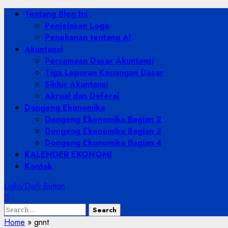
Skip
Primary
Tentang Blog Ini
to
Menu
Penjelasan Logo
content
Penekanan tentang AI
Akuntansi
Persamaan Dasar Akuntansi
Tiga Laporan Keuangan Dasar
Siklus Akuntansi
Akrual dan Deferal
Dongeng Ekonomika
Dongeng Ekonomika Bagian 2
Dongeng Ekonomika Bagian 3
Dongeng Ekonomika Bagian 4
KALENDER EKONOMI
Kontak
Light/Dark Button
Search
for:
Home
»
gnnt