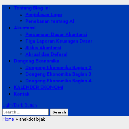
Skip
Primary
Tentang Blog Ini
to
Menu
Penjelasan Logo
content
Penekanan tentang AI
Akuntansi
Persamaan Dasar Akuntansi
Tiga Laporan Keuangan Dasar
Siklus Akuntansi
Akrual dan Deferal
Dongeng Ekonomika
Dongeng Ekonomika Bagian 2
Dongeng Ekonomika Bagian 3
Dongeng Ekonomika Bagian 4
KALENDER EKONOMI
Kontak
Light/Dark Button
Search
for:
Home
»
anekdot bijak