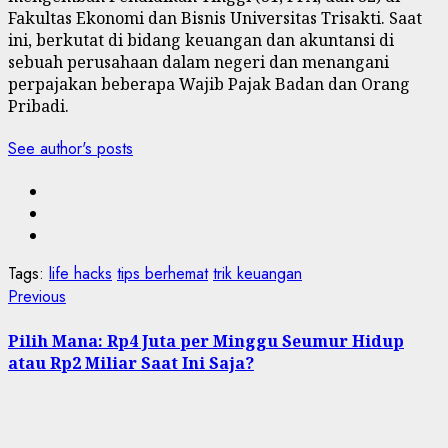
Fakultas Ekonomi dan Bisnis Universitas Trisakti. Saat
ini, berkutat di bidang keuangan dan akuntansi di
sebuah perusahaan dalam negeri dan menangani
perpajakan beberapa Wajib Pajak Badan dan Orang
Pribadi.
See author's posts
Tags:
life hacks
tips berhemat
trik keuangan
Post
Previous
Previous
post:
navigation
Pilih Mana: Rp4 Juta per Minggu Seumur Hidup
atau Rp2 Miliar Saat Ini Saja?