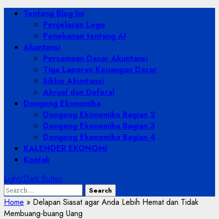
Skip
Primary
Tentang Blog Ini
to
Menu
Penjelasan Logo
content
Penekanan tentang AI
Akuntansi
Persamaan Dasar Akuntansi
Tiga Laporan Keuangan Dasar
Siklus Akuntansi
Akrual dan Deferal
Dongeng Ekonomika
Dongeng Ekonomika Bagian 2
Dongeng Ekonomika Bagian 3
Dongeng Ekonomika Bagian 4
KALENDER EKONOMI
Kontak
Light/Dark Button
Search
for:
Home
»
Delapan Siasat agar Anda Lebih Hemat dan Tidak
Membuang-buang Uang