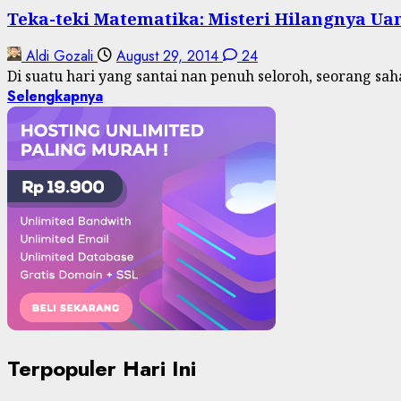
Teka-teki Matematika: Misteri Hilangnya Ua
Aldi Gozali
August 29, 2014
24
Di suatu hari yang santai nan penuh seloroh, seorang sa
Selengkapnya
Terpopuler Hari Ini