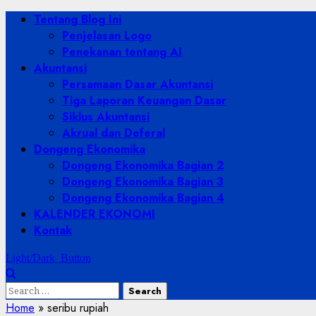
Skip
Primary
Tentang Blog Ini
to
Menu
Penjelasan Logo
content
Penekanan tentang AI
Akuntansi
Persamaan Dasar Akuntansi
Tiga Laporan Keuangan Dasar
Siklus Akuntansi
Akrual dan Deferal
Dongeng Ekonomika
Dongeng Ekonomika Bagian 2
Dongeng Ekonomika Bagian 3
Dongeng Ekonomika Bagian 4
KALENDER EKONOMI
Kontak
Light/Dark Button
Search
for:
Home
»
seribu rupiah