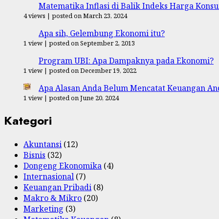
Matematika Inflasi di Balik Indeks Harga Kon
4 views
|
posted on March 23, 2024
Apa sih, Gelembung Ekonomi itu?
1 view
|
posted on September 2, 2013
Program UBI: Apa Dampaknya pada Ekonomi?
1 view
|
posted on December 19, 2022
Apa Alasan Anda Belum Mencatat Keuangan An
1 view
|
posted on June 20, 2024
Kategori
Akuntansi
(12)
Bisnis
(32)
Dongeng Ekonomika
(4)
Internasional
(7)
Keuangan Pribadi
(8)
Makro & Mikro
(20)
Marketing
(3)