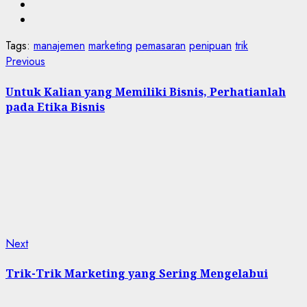
Tags:
manajemen
marketing
pemasaran
penipuan
trik
Post
Previous
Previous
post:
navigation
Untuk Kalian yang Memiliki Bisnis, Perhatianlah
pada Etika Bisnis
Next
Next
post:
Trik-Trik Marketing yang Sering Mengelabui