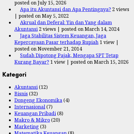
posted on July 15, 2026
Apa itu Akuntansi dan Apa Pentingnya?
2 views
|
posted on May 5, 2022
Akrual dan Deferal: Yin dan Yang dalam
Akuntansi
2 views
|
posted on March 14, 2024
Jaga Stabilitas Sistem Keuangan, Jaga
Kepercayaan Pasar terhadap Rupiah
1 view
|
posted on November 21, 2014
Sudah Dipotong Pajak, Mengapa SPT Tetap
Kurang Bayar?
1 view
|
posted on March 15, 2026
Kategori
Akuntansi
(12)
Bisnis
(32)
Dongeng Ekonomika
(4)
Internasional
(7)
Keuangan Pribadi
(8)
Makro & Mikro
(20)
Marketing
(3)
Matematika Keuangan
(8)