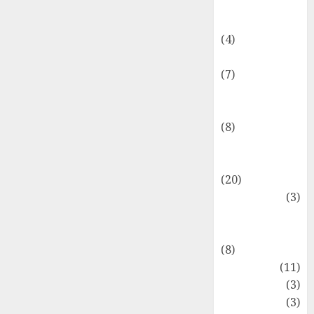
Dongeng
Ekonomika
(4)
Internasional
(7)
Keuangan
Pribadi
(8)
Makro &
Mikro
(20)
Marketing
(3)
Matematika
Keuangan
(8)
Moneter
(11)
Perpajakan
(3)
Statistika
(3)