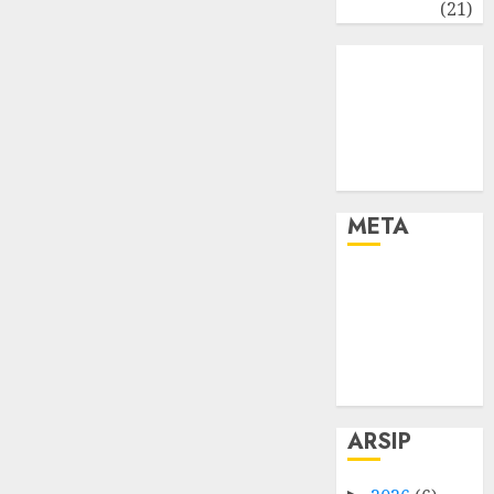
Umum
(21)
META
Log in
Entries feed
Comments
feed
WordPress.org
ARSIP