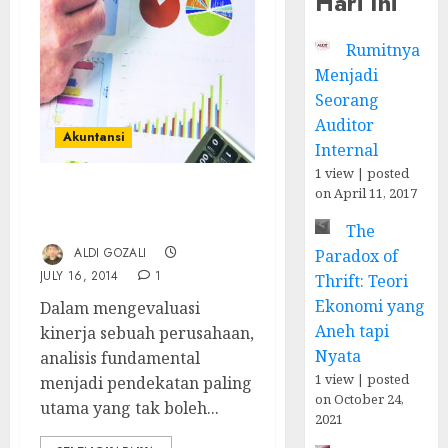
Hari Ini
Rumitnya
Menjadi
Seorang
Auditor
Akuntansi
Internal
1 view
|
posted
on April 11, 2017
Analisis Fundamental
Perusahaan
The
ALDI GOZALI
Paradox of
JULY 16, 2014
1
Thrift: Teori
Ekonomi yang
Dalam mengevaluasi
Aneh tapi
kinerja sebuah perusahaan,
Nyata
analisis fundamental
1 view
|
posted
menjadi pendekatan paling
on October 24,
utama yang tak boleh...
2021