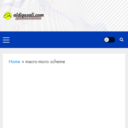
Skip
to
content
Primary
Menu
Home
»
macro-micro scheme