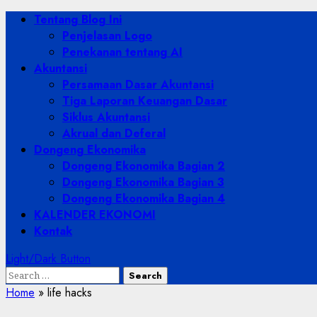
Skip
Primary
Tentang Blog Ini
to
Menu
Penjelasan Logo
content
Penekanan tentang AI
Akuntansi
Persamaan Dasar Akuntansi
Tiga Laporan Keuangan Dasar
Siklus Akuntansi
Akrual dan Deferal
Dongeng Ekonomika
Dongeng Ekonomika Bagian 2
Dongeng Ekonomika Bagian 3
Dongeng Ekonomika Bagian 4
KALENDER EKONOMI
Kontak
Light/Dark Button
Search
for:
Home
»
life hacks