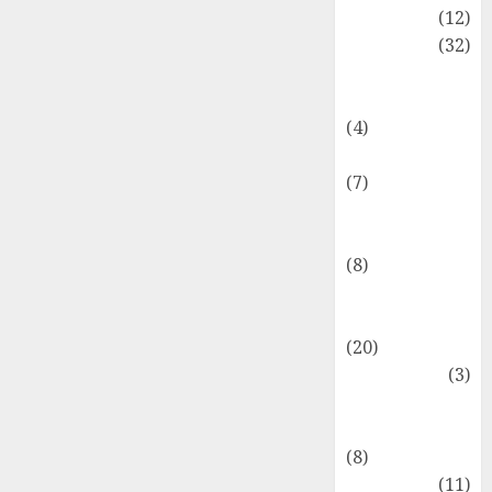
Akuntansi
(12)
Bisnis
(32)
Dongeng
Ekonomika
(4)
Internasional
(7)
Keuangan
Pribadi
(8)
Makro &
Mikro
(20)
Marketing
(3)
Matematika
Keuangan
(8)
Moneter
(11)