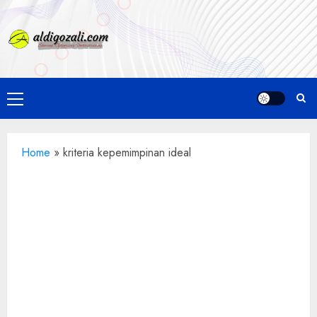
Skip
to
content
Primary
Menu
Home
»
kriteria kepemimpinan ideal