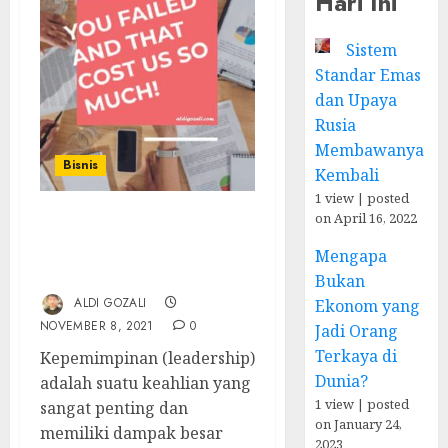
Hari Ini
Sistem
Standar Emas
dan Upaya
Rusia
Membawanya
Bisnis
Kembali
1 view
|
posted
on April 16, 2022
Biaya Mahal sebuah
Kepemimpinan yang
Mengapa
Gagal
Bukan
ALDI GOZALI
Ekonom yang
NOVEMBER 8, 2021
0
Jadi Orang
Terkaya di
Kepemimpinan (leadership)
Dunia?
adalah suatu keahlian yang
1 view
|
posted
sangat penting dan
on January 24,
memiliki dampak besar
2023