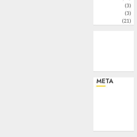
Perpajakan
(3)
Statistika
(3)
Umum
(21)
META
Log in
Entries feed
Comments
feed
WordPress.org