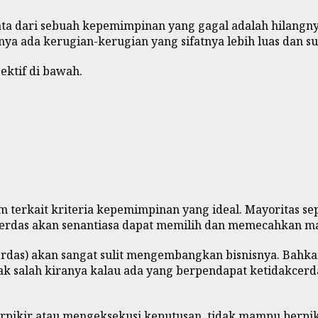
ta dari sebuah kepemimpinan yang gagal adalah hilangn
anya ada kerugian-kerugian yang sifatnya lebih luas dan su
ktif di bawah.
m terkait kriteria kepemimpinan yang ideal. Mayoritas s
erdas akan senantiasa dapat memilih dan memecahkan mas
cerdas) akan sangat sulit mengembangkan bisnisnya. Bahka
dak salah kiranya kalau ada yang berpendapat ketidakcer
erpikir atau mengeksekusi keputusan, tidak mampu berpiki