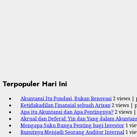
Terpopuler Hari Ini
Akuntansi Itu Pondasi, Bukan Renovasi
2 views
|
Ketidakadilan Finansial sebuah Arisan
2 views
|
Apa itu Akuntansi dan Apa Pentingnya?
2 views
Akrual dan Deferal: Yin dan Yang dalam Akuntans
Mengapa Suku Bunga Penting bagi Investor
1 vi
Rumitnya Menjadi Seorang Auditor Internal
1 vi