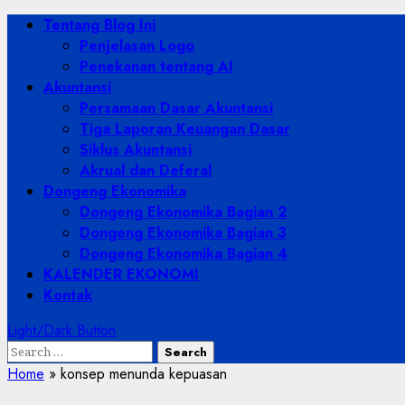
Skip
Primary
Tentang Blog Ini
to
Menu
Penjelasan Logo
content
Penekanan tentang AI
Akuntansi
Persamaan Dasar Akuntansi
Tiga Laporan Keuangan Dasar
Siklus Akuntansi
Akrual dan Deferal
Dongeng Ekonomika
Dongeng Ekonomika Bagian 2
Dongeng Ekonomika Bagian 3
Dongeng Ekonomika Bagian 4
KALENDER EKONOMI
Kontak
Light/Dark Button
Search
for:
Home
»
konsep menunda kepuasan