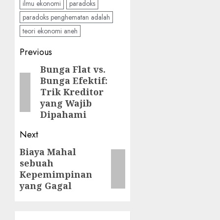
ilmu ekonomi
paradoks
paradoks penghematan adalah
teori ekonomi aneh
Post
Previous
navigation
Bunga Flat vs.
Previous
Bunga Efektif:
post:
Trik Kreditor
yang Wajib
Dipahami
Next
Biaya Mahal
Next
sebuah
post:
Kepemimpinan
yang Gagal