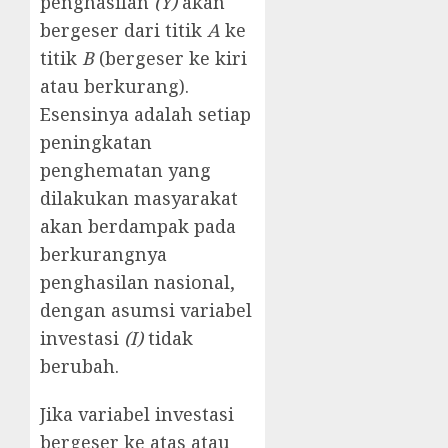
penghasilan
(Y)
akan
bergeser dari titik
A
ke
titik
B
(bergeser ke kiri
atau berkurang).
Esensinya adalah setiap
peningkatan
penghematan yang
dilakukan masyarakat
akan berdampak pada
berkurangnya
penghasilan nasional,
dengan asumsi variabel
investasi
(I)
tidak
berubah.
Jika variabel investasi
bergeser ke atas atau