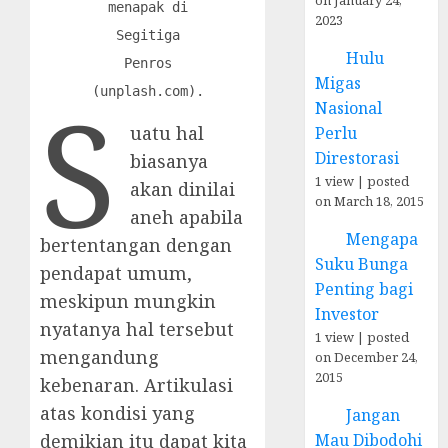
menapak di
2023
Segitiga
Hulu
Penros
Migas
S
(unplash.com).
Nasional
uatu hal
Perlu
Direstorasi
biasanya
1 view
|
posted
akan dinilai
on March 18, 2015
aneh apabila
Mengapa
bertentangan dengan
Suku Bunga
pendapat umum,
Penting bagi
meskipun mungkin
Investor
nyatanya hal tersebut
1 view
|
posted
mengandung
on December 24,
2015
kebenaran. Artikulasi
atas kondisi yang
Jangan
Mau Dibodohi
demikian itu dapat kita