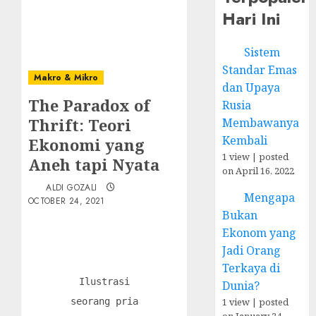
Hari Ini
Sistem
Standar Emas
Makro & Mikro
dan Upaya
The Paradox of
Rusia
Thrift: Teori
Membawanya
Kembali
Ekonomi yang
1 view
|
posted
Aneh tapi Nyata
on April 16, 2022
ALDI GOZALI
Mengapa
OCTOBER 24, 2021
Bukan
Ekonom yang
Jadi Orang
Terkaya di
Ilustrasi
Dunia?
1 view
|
posted
seorang pria
on January 24,