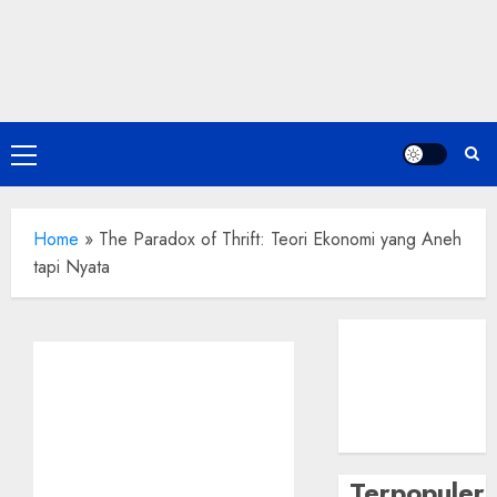
Skip
to
content
Primary
Menu
Home
»
The Paradox of Thrift: Teori Ekonomi yang Aneh
tapi Nyata
Terpopuler