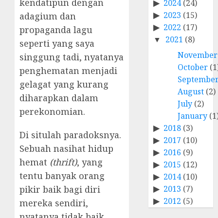
kendatipun dengan
2024
(24)
2023
(15)
adagium dan
2022
(17)
propaganda lagu
2021
(8)
seperti yang saya
November
singgung tadi, nyatanya
October
(1
penghematan menjadi
Septembe
gelagat yang kurang
August
(2)
diharapkan dalam
July
(2)
perekonomian.
January
(1
2018
(3)
Di situlah paradoksnya.
2017
(10)
Sebuah nasihat hidup
2016
(9)
hemat
(thrift)
, yang
2015
(12)
tentu banyak orang
2014
(10)
2013
(7)
pikir baik bagi diri
2012
(5)
mereka sendiri,
nyatanya tidak baik