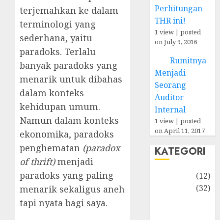
Perhitungan
terjemahkan ke dalam
THR ini!
terminologi yang
1 view
|
posted
sederhana, yaitu
on July 9, 2016
paradoks. Terlalu
Rumitnya
banyak paradoks yang
Menjadi
menarik untuk dibahas
Seorang
dalam konteks
Auditor
kehidupan umum.
Internal
Namun dalam konteks
1 view
|
posted
on April 11, 2017
ekonomika
, paradoks
penghematan
(paradox
KATEGORI
of thrift)
menjadi
paradoks yang paling
Akuntansi
(12)
Bisnis
(32)
menarik sekaligus aneh
Dongeng
tapi nyata bagi saya.
Ekonomika