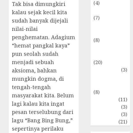
(4)
Tak bisa dimungkiri
Internasional
kalau sejak kecil kita
(7)
sudah banyak dijejali
Keuangan
nilai-nilai
Pribadi
penghematan. Adagium
(8)
“hemat pangkal kaya”
Makro &
pun seolah sudah
Mikro
menjadi sebuah
(20)
Marketing
(3)
aksioma, bahkan
Matematika
mungkin dogma, di
Keuangan
tengah-tengah
(8)
masyarakat kita. Belum
Moneter
(11)
lagi kalau kita ingat
Perpajakan
(3)
pesan terselubung dari
Statistika
(3)
lagu “Bang Bing Bung,”
Umum
(21)
sepertinya perilaku