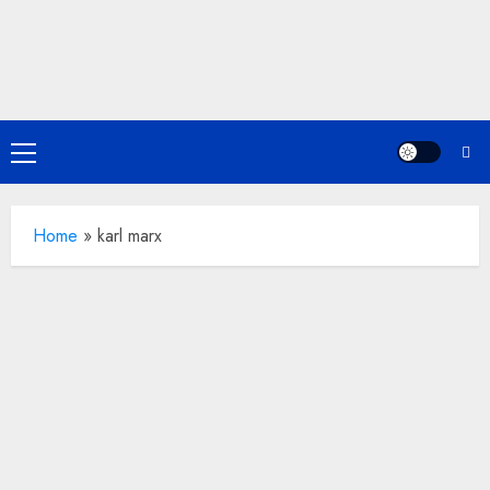
Skip
to
content
Primary
Menu
Home
»
karl marx