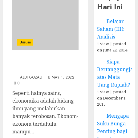
Hari Ini
Belajar
Saham (III):
Analisis
Umum
1 view
|
posted
on June 22, 2014
Siapa
Tujuh Ekonom Paling
Bertanggungjaw
Berpengaruh
atas Mata
ALDI GOZALI
MAY 1, 2022
0
Uang Rupiah?
1 view
|
posted
Seperti halnya sains,
on December 1,
ekonomika adalah bidang
2015
ilmu yang melahirkan
Mengapa
banyak terobosan. Ekonom-
Suku Bunga
ekonom terdahulu
Penting bagi
mampu...