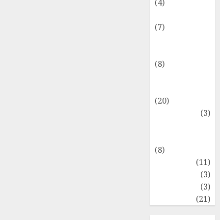
(4)
Internasional
(7)
Keuangan
Pribadi
(8)
Makro &
Mikro
(20)
Marketing
(3)
Matematika
Keuangan
(8)
Moneter
(11)
Perpajakan
(3)
Statistika
(3)
Umum
(21)