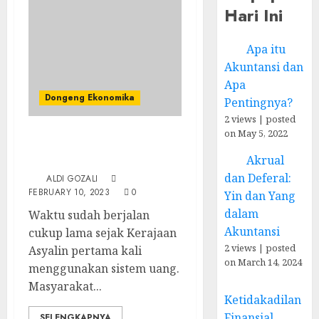
Hari Ini
Apa itu
Akuntansi dan
Apa
Dongeng Ekonomika
Pentingnya?
2 views
|
posted
on May 5, 2022
Inflasi dan Deflasi:
Akrual
Dongeng Ekonomika (3)
dan Deferal:
ALDI GOZALI
FEBRUARY 10, 2023
0
Yin dan Yang
dalam
Waktu sudah berjalan
Akuntansi
cukup lama sejak Kerajaan
2 views
|
posted
Asyalin pertama kali
on March 14, 2024
menggunakan sistem uang.
Masyarakat...
Ketidakadilan
Finansial
SELENGKAPNYA