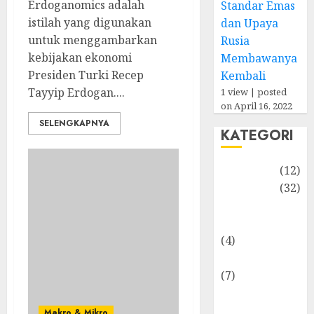
Erdoganomics adalah
Standar Emas
istilah yang digunakan
dan Upaya
untuk menggambarkan
Rusia
kebijakan ekonomi
Membawanya
Presiden Turki Recep
Kembali
Tayyip Erdogan....
1 view
|
posted
on April 16, 2022
SELENGKAPNYA
KATEGORI
Akuntansi
(12)
Bisnis
(32)
Dongeng
Ekonomika
(4)
Internasional
(7)
Keuangan
Pribadi
Makro & Mikro