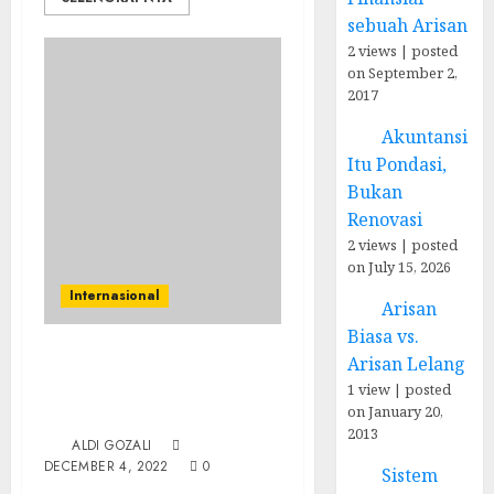
sebuah Arisan
2 views
|
posted
on September 2,
2017
Akuntansi
Itu Pondasi,
Bukan
Renovasi
2 views
|
posted
on July 15, 2026
Internasional
Arisan
Biasa vs.
Arisan Lelang
Memahami
1 view
|
posted
Erdoganomics dengan
on January 20,
Pikiran Jernih
2013
ALDI GOZALI
DECEMBER 4, 2022
0
Sistem