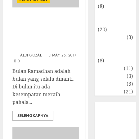
(8)
Makro &
Legitnya Uang Umat saat
Mikro
Ramadhan: Sebuah
(20)
Anomali yang Perlu
Marketing
(3)
Dimaknai sekaligus
Matematika
Direnungkan
Keuangan
ALDI GOZALI
MAY 25, 2017
(8)
0
Moneter
(11)
Bulan Ramadhan adalah
Perpajakan
(3)
bulan yang selalu dinanti.
Statistika
(3)
Di bulan itu ada
Umum
(21)
kesempatan meraih
pahala...
SELENGKAPNYA