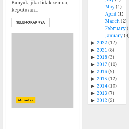
Banyak, jika tidak semua,
May
(1)
keputusan...
April
(1)
March
(2)
SELENGKAPNYA
February
(
January
(4
2022
(17)
2021
(8)
2018
(3)
2017
(10)
2016
(9)
2015
(12)
2014
(10)
2013
(7)
2012
(5)
Moneter
Globalisasi Stimulus
Moneter Berlabel