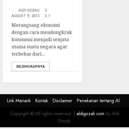
Quantitative Easing
ALDI GOZALI
AUGUST 9, 2013
1
Merangsang ekonomi
dengan cara mendongkrak
konsumsi menjadi senjata
utama suatu negara agar
terbebas dari...
SELENGKAPNYA
Link Menarik
Kontak
Disclaimer
Penekanan tentang AI
Copyright © All rights reserved.
|
aldigozali.com
by Aldi
Gozali.