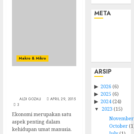
META
Log in
Entries feed
Comments
feed
WordPress.org
Makro & Mikro
ARSIP
Hal-Hal dalam Ilmu
Ekonomi yang Kita
2026
(6)
Semua Perlu Ketahui
2025
(6)
ALDI GOZALI
APRIL 29, 2015
2024
(24)
3
2023
(15)
Ekonomi merupakan satu
November
aspek penting dalam
October
(1
kehidupan umat manusia.
July
(1)