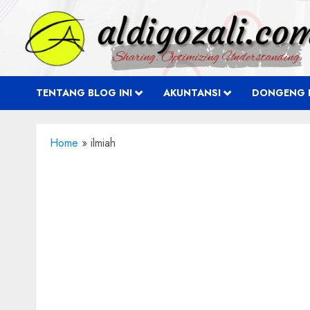
Skip
to
content
TENTANG BLOG INI
AKUNTANSI
DONGENG 
Home
»
ilmiah