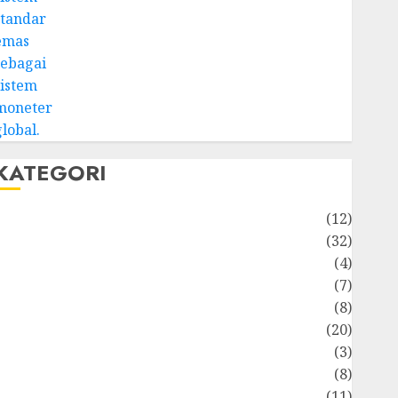
KATEGORI
Akuntansi
(12)
Bisnis
(32)
Dongeng Ekonomika
(4)
Internasional
(7)
Keuangan Pribadi
(8)
Makro & Mikro
(20)
Marketing
(3)
Matematika Keuangan
(8)
Moneter
(11)