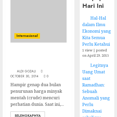
Hari Ini
Hal-Hal
dalam Ilmu
Ekonomi yang
Internasional
Kita Semua
Perlu Ketahui
1 view
|
posted
Harga Minyak Dunia
on April 29, 2015
Anjlok, Skenario Besar
Arab Saudi?
Legitnya
Uang Umat
ALDI GOZALI
OCTOBER 30, 2014
0
saat
Hampir genap dua bulan
Ramadhan:
penurunan harga minyak
Sebuah
mentah (crude) mencuri
Anomali yang
perhatian dunia. Saat ini,...
Perlu
Dimaknai
SELENGKAPNYA