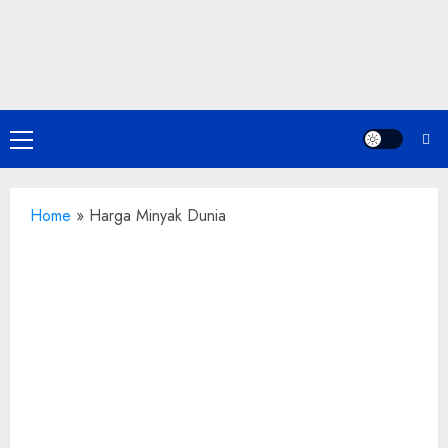
Skip
to
content
Primary
Menu
Home
»
Harga Minyak Dunia