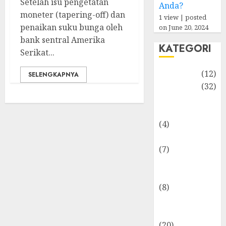
Setelah isu pengetatan
Anda?
moneter (tapering-off) dan
1 view
|
posted
penaikan suku bunga oleh
on June 20, 2024
bank sentral Amerika
KATEGORI
Serikat...
Akuntansi
(12)
SELENGKAPNYA
Bisnis
(32)
Dongeng
Ekonomika
(4)
Internasional
(7)
Keuangan
Pribadi
(8)
Makro &
Mikro
(20)