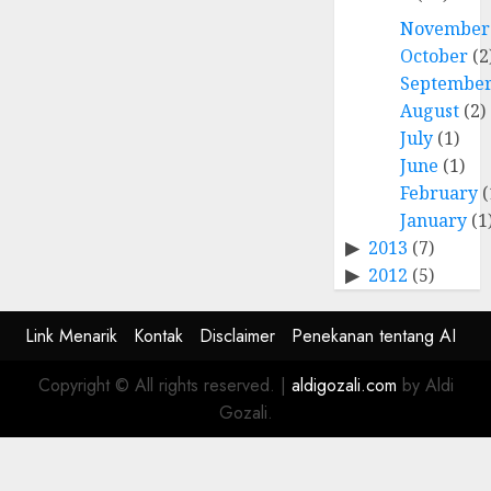
November
October
(2
Septembe
August
(2)
July
(1)
June
(1)
February
(
January
(1
2013
(7)
2012
(5)
Link Menarik
Kontak
Disclaimer
Penekanan tentang AI
Copyright © All rights reserved.
|
aldigozali.com
by Aldi
Gozali.