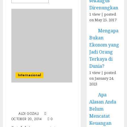
sekaligus
Direnungkan
1 view
|
posted
on May 25, 2017
Mengapa
Bukan
Ekonom yang
Jadi Orang
Terkaya di
Dunia?
1 view
|
posted
Internasional
on January 24,
2023
Harga Minyak Dunia
Apa
Anjlok, Siapa Paling
Alasan Anda
Diuntungkan?
Belum
ALDI GOZALI
Mencatat
OCTOBER 20, 2014
0
Keuangan