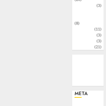
Marketing
(3)
Matematika
Keuangan
(8)
Moneter
(11)
Perpajakan
(3)
Statistika
(3)
Umum
(21)
META
Log in