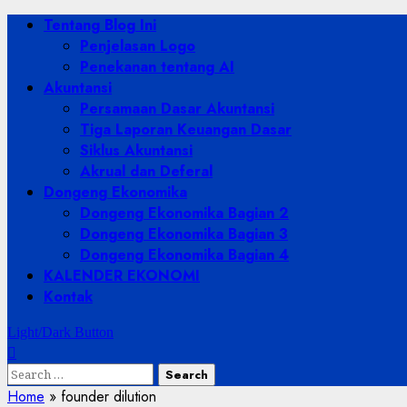
Skip
Primary
Tentang Blog Ini
to
Menu
Penjelasan Logo
content
Penekanan tentang AI
Akuntansi
Persamaan Dasar Akuntansi
Tiga Laporan Keuangan Dasar
Siklus Akuntansi
Akrual dan Deferal
Dongeng Ekonomika
Dongeng Ekonomika Bagian 2
Dongeng Ekonomika Bagian 3
Dongeng Ekonomika Bagian 4
KALENDER EKONOMI
Kontak
Light/Dark Button
Search
for:
Home
»
founder dilution