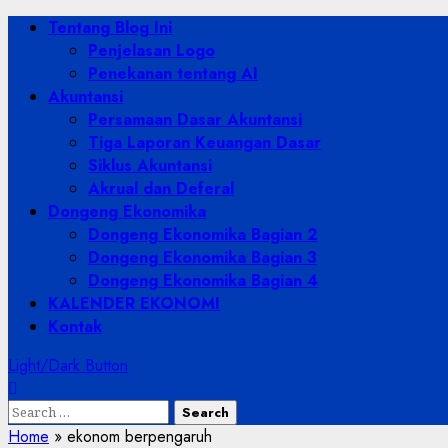
Skip
Primary
Tentang Blog Ini
to
Menu
Penjelasan Logo
content
Penekanan tentang AI
Akuntansi
Persamaan Dasar Akuntansi
Tiga Laporan Keuangan Dasar
Siklus Akuntansi
Akrual dan Deferal
Dongeng Ekonomika
Dongeng Ekonomika Bagian 2
Dongeng Ekonomika Bagian 3
Dongeng Ekonomika Bagian 4
KALENDER EKONOMI
Kontak
Light/Dark Button
Search
for:
Home
»
ekonom berpengaruh