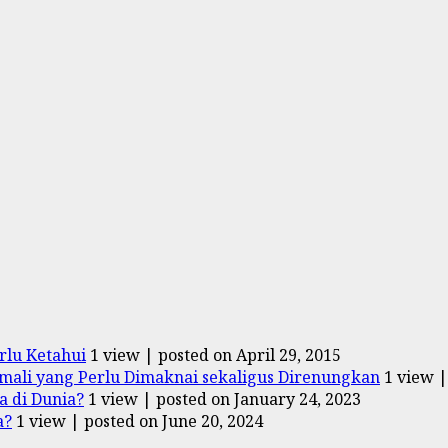
rlu Ketahui
1 view
|
posted on April 29, 2015
ali yang Perlu Dimaknai sekaligus Direnungkan
1 view
 di Dunia?
1 view
|
posted on January 24, 2023
a?
1 view
|
posted on June 20, 2024