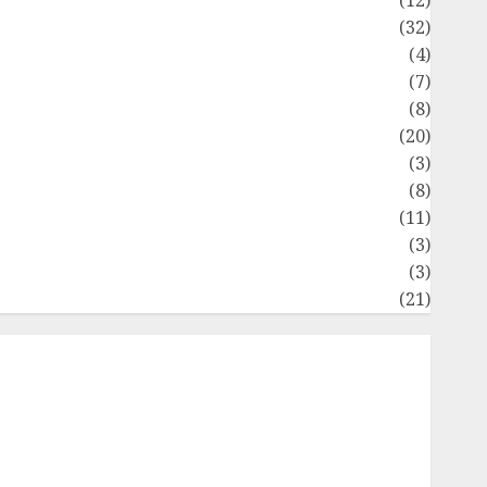
Bisnis
(32)
Dongeng Ekonomika
(4)
Internasional
(7)
Keuangan Pribadi
(8)
Makro & Mikro
(20)
Marketing
(3)
Matematika Keuangan
(8)
Moneter
(11)
Perpajakan
(3)
tatistika
(3)
Umum
(21)