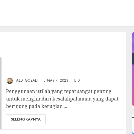
Jangan Bikin Malu, Tidak Ada “Dewan
Direksi” di Indonesia
ALDI GOZALI
MAY 7, 2023
0
Penggunaan istilah yang tepat sangat penting
untuk menghindari kesalahpahaman yang dapat
berujung pada kerugian....
SELENGKAPNYA