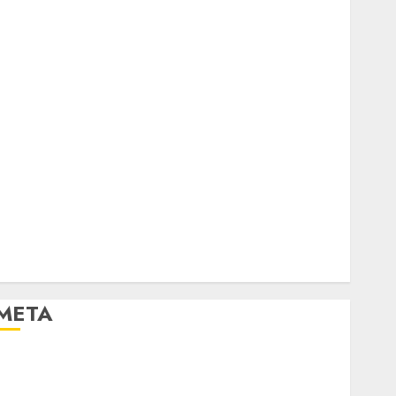
META
Log in
Entries feed