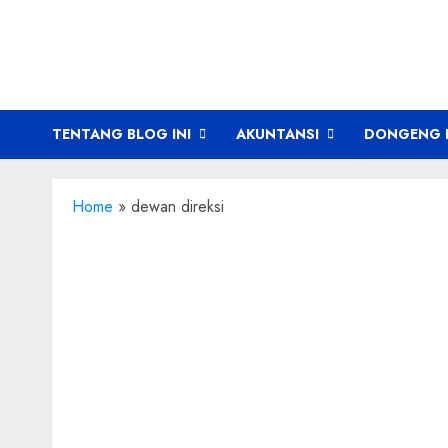
Skip
to
content
TENTANG BLOG INI
AKUNTANSI
DONGENG 
Home
»
dewan direksi